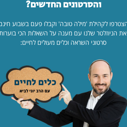
והסרטונים החדשים?
לך…"
לקריאת המאמר
החופש כאן. ב
צטרפו לקהילת 'מילה טובה' וקבלו פעם בשבוע חינם
מעמד?!
ת הניוזלטר שלנו עם מענה על השאלות הכי בוערות
לקריאת המאמר
סרטוני השראה וכלים מעולים לחיים:
הילד קיבל ווט
לקריאת המאמר
לפי נושא
תפילה
ציונות
דתית