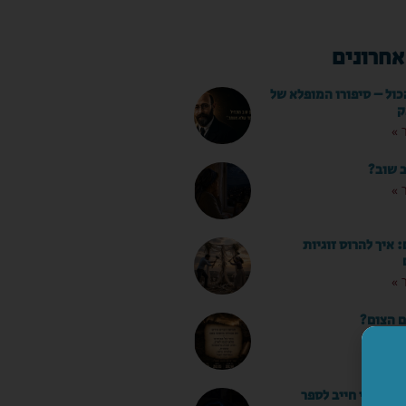
אחרונים
כול – סיפורו המופלא של
ק
 »
ב שוב?
 »
איך להרוס זוגיות
 »
ם הצום?
 »
ו שאני חייב לספר