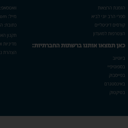
הזמנת הרצאות
וואטסאפ: 546702313
ספרי הרב יוני לביא
מייל: yonilavi10@gmail.com
קורסים דיגיטליים
כתובת: הרב יש
הצטרפות למועדון
תקנון הא
מדיניות ו
כאן תמצאו אותנו ברשתות החברתיות:
הצהרת נג
ביוטיוב
בספוטיפיי
בפייסבוק
באינסטגרם
בטיקטוק