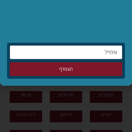
לקריאת המאמר »
לפי נושאים
תפילה
תורה ומצוות
צניעות
הצטרף
ציונות דתית
פרשת שבוע
סיפורים
מחנכים
מדריכים
זוגיות
הורים
דייטים
בינו לבינה