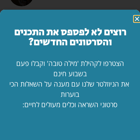
המדריך השלם: איך להרוס זוגיות בשבעה צעדים
לקריאת המאמר »
רוצים לא לפספס את התכנים
והסרטונים החדשים?
מה עושים ביום הצום?
לקריאת המאמר »
הצטרפו לקהילת 'מילה טובה' וקבלו פעם
בשבוע חינם
"אמא, יש משהו שאני חייב לספר לך…"
את הניוזלטר שלנו עם מענה על השאלות הכי
לקריאת המאמר »
בוערות
סרטוני השראה וכלים מעולים לחיים:
החופש כאן. בעלי שם. איך מחזיקים מעמד?!
לקריאת המאמר »
הילד קיבל ווטסאפ. מה עכשיו? 📱