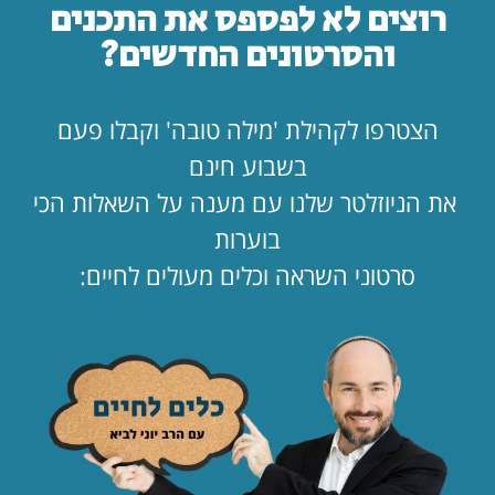
רוצים לא לפספס את התכנים
לקריאת המאמר »
והסרטונים החדשים?
הצטרפו לקהילת 'מילה טובה' וקבלו פעם
לפי נושאים
בשבוע חינם
את הניוזלטר שלנו עם מענה על השאלות הכי
תפילה
תורה ומצוות
צניעות
בוערות
סרטוני השראה וכלים מעולים לחיים:
ציונות דתית
פרשת שבוע
סיפורים
מחנכים
מדריכים
זוגיות
הורים
דייטים
בינו לבינה