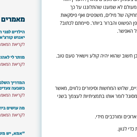
עולם לא שמענו שהתלוננו על כך
חיקה של מילים, משפטים ואף פיסקאות
מאמרים 
ן הפשוט והברור ביותר. סיימתם לכתוב?
ל האפשר.
הילדים לפני ה
יאנוש קורצ'א
לקריאת המאמר
ן חשוב שהוא יהיה קולע וישאיר טעם טוב.
מותר לי לאהו
לקריאת המאמר
המדריך השלם: 
ים, שלוש המחשות וסיפורים נלווים, מאשר
בשבעה צעדים
לקריאת המאמר
מסוגל לומר אותו בתמציתיות לעצמך בשני
מה עושים ביו
לקריאת המאמר
כים ומורכבים מידי.
די לגוון.
"אמא, יש משה