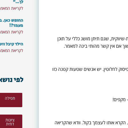
לך…"
לקריאת המאמר
החופש כאן. ב
מעמד?!
לקריאת המאמר
יווקית, שגם תיתן מושג כללי על תוכן
הילד קיבל ווט
וך אם אין קשר מהותי בינה למאמר.
לקריאת המאמר
יסוק לחלוטין. יש אנשים שטעות קטנה כזו
לפי נושא
תפילה
– מקפים!
ציונות
 הקרא אותו לעצמך בקול. וודא שהקריאה
דתית