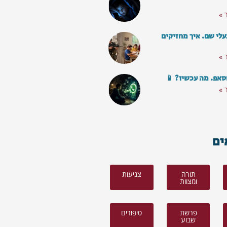
 »
עלי שם. איך מחזיקים
 »
סאפ. מה עכשיו? 📱
 »
ים
תורה
צניעות
ומצוות
פרשת
סיפורים
שבוע