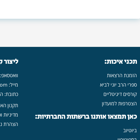
תכני איכות:
ליצור 
הזמנת הרצאות
וואטסאפ: 546702313
ספרי הרב יוני לביא
מייל: yonilavi10@gmail.com
קורסים דיגיטליים
כתובת: הרב יש
הצטרפות למועדון
תקנון הא
מדיניות ו
כאן תמצאו אותנו ברשתות החברתיות:
הצהרת נג
ביוטיוב
בספוטיפיי