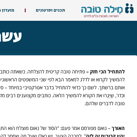
תכנים וסרטונים
מועדון 
עשר
להתחיל הכי חזק
–
פתיחה טובה קריטית להצלחה. כשאתה כותב ל
להמשיך לקרוא או לדלג למאמר הבא לפי שני המשפטים הראשונים.
אותם ברשתך. לשם כך כדאי להתחיל בדבר אטרקטיבי במיוחד – סיפ
וכדו', שֶיְגַרוּ את הקורא להמשיך הלאה. כותבים מקצוענים רבים
טובה לדברים שלהם.
האורך
– נואם מפורסם אמר פעם: "הסוד של נאום מוצלח הוא התח
יהיו קרובים זה לזה
". למרבה הצער, יש כאלו שעל מה שחסר להם 