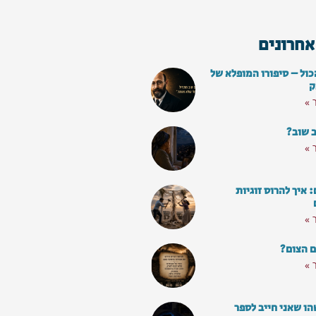
אחרונים
כול – סיפורו המופלא של
ק
 »
ב שוב?
 »
איך להרוס זוגיות
 »
ם הצום?
 »
ו שאני חייב לספר