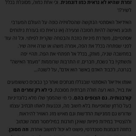
זמרת שהיא לא נראית כמו דוגמנית
. וכי אחת כמוה, מסוגלת בכלל
לשיר?!'
האידיאל האסתטי הנוקשה שהטלוויזיה כופה על העולם המערבי
תובע מאישה להיות חטובה וצעירה (או נראית כזו בעזרת ניתוחים
אסתטיים), משדרת מיניות כוזבת והבטחה שקרית לפיתוי. וכל זה עוד
לפני שפתחה בכלל את הפה, אמרה משהו או שרה איזה שיר.
במחשבה שניה, מותק, בכלל אל תפתחי את הפה. תהיי יפה
ותשתקי! בל נשכח, חברים. זו התרבות שרוממות "מעמד האישה"
בגרונה, ו"כבוד האדם באשר הוא אדם", על לשונה…
ואותו אידיאל האסתטי שבגללו מגחכים ואחר כך נבוכים כששומעים
את בויל, הוא רעה חולה חברתית מסוכנת.
כי לא רק זמרים הם
קורבנותיה. גם הצופים בהם.
כי מי שהמסך שלו מלא בלונדיניות
בעל כורחן שמופיעות בלא חשוב מה, ונכנעות לאותו תכתיב עצמו
שדורש גם ממגישת החדשות וגם מאיש מזג האוויר להיראות
ולהצטייד במידות פיזיות שאינן חורגות במילימטר ממה שכתוב
בחוזה דוגמנות סטנדרטי, פשוט לא יכול לחשוב אחרת.
וזה
מסוכן
.