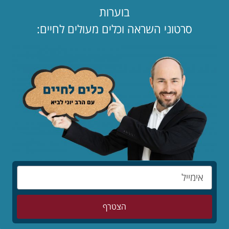
סוזן בויל הוכיחה לתכנית הכישרונות הבריטית שאפשר לדעת לשיר,
בוערות
ואפילו טוב מאוד, מבלי להיראות על פי תכתיב הדוגמנות של עריצות
סרטוני השראה וכלים מעולים לחיים:
המדיה. אבל השאלה הגדולה המרחפת בחלל האוויר היא האם
הפרשייה הזו מסמנת שינוי כיוון. האם יש תקווה לחשיבה מחדש
והתייחסות שונה לבחורות שלא נראות כמו ברבי ולגברים שלא
נראים כמו ג'יימס בונד?
כתבו תגובה
שתפו
הצטרף