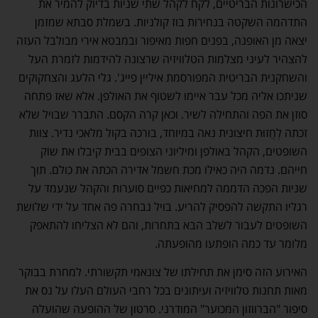
הכישרונות הבריטיים, לקח לקהל שתי שניות בדיוק להמיר את
התדהמה השקטה בנחירות בוז קולניות. בשמלת סבתא שמזמן
יצאה מן האופנה, בפנים חפות מאיפור ובמבטא אירי מבולבל העזה
להצהיר לעיני מצלמות הטלוויזיה שרצונה להידמות לזמרת העל
והשחקנית הבריטית המפורסמת איליין פייג'. גלי הלעג והצחקוקים
שניתכו אליה מכל עבר איימו לשטוף את האולפן. אלא שאז פתחה
סוזן את הפה והתחילה לשיר. וכאן קרה הקסם. התברר שבויל שלא
זכתה לְחֲזוּת חיצונית נאה במיוחד, בורכה בקול מלאכי נדיר. צוות
השופטים, הקהל באולפן ומיליוני הצופים בבית קיבלו את שוֹק
חייהם. נדמה היה כאילו מכת חשמל אדירה הכתה את כולם. תוך
שניות הפכה הדממה למחיאות כפיים סוערות והקהל שנעמד על
רגליו התקשה להפסיק להריע. בויל נבחרה פה אחד על ידי שלושת
השופטים לעבור לשלב הבא בתחרות, והם לא הצליחו להתאפק
מלומר עד כמה הופתעו מהופעתה.
האירוע הזה סימן את תחילתו של צונאמי תקשורתי. למחרת בבוקר
מאות תחנות טלוויזיה ועיתונים בכל רחבי העולם העלו על נס את
סיפור "הברווזון המכוער" המודרני. סרטון של ההופעה שהועלה