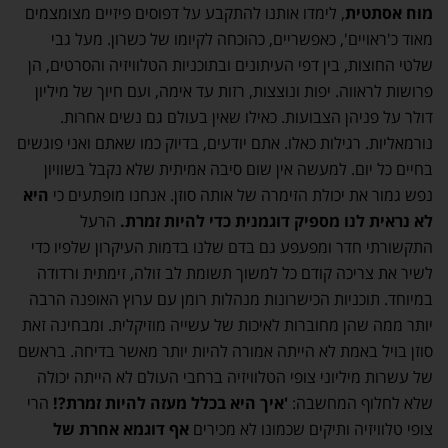
מוח אסתטית
, לימדו אותנו להתקבע על דפוסים פיזיים מצומצמים
מאוד כ'ראויים', כאפשריים, כהוכחה לקיומו של כשרון. מעל גבי
שלטי החוצות, בין דפי העיתונים ובתוכניות הטלוויזיה והסרטים, הן
פרושות לראווה. יפות ונוצצות, רזות עד אימה, ועם חיוך של מיליון
דולר על פניהן הצבועות. כאילו שאין בעולם גם נשים אחרות.
נורמאליות. רגילות כאלו. אתם יודעים, בדיוק כמו שאתם ואני פוגשים
בחיים כל יום. למעשה אין שום סיבה אמיתית שלא נקבל בשוויון
נפש גמור את יכולת הזימרה של אותה סוזן. אנחנו מופתעים כי
היא
לא נראית לנו מספיק דוגמנית כדי להיות זמרת.
הרעל
התקשורתי חדר ומפעפע גם בדם שלנו בדמות העיקרון שלפיו כדי
לשיר את צריכה קודם כל למשוך תשומת לב זולה, זימתית ורדודה
במיוחד. תוכניות הכישרונות מנהלות רומן עם ערוץ האופנה הרבה
יותר ממה שהן מחוברות לאיכות של עשייה מוזיקלית. ומבחינה זאת
סוזן בויל באמת לא הייתה אמורה להיות יותר מאשר בדיחה. בראשם
של עשרות מיליוני צופי הטלוויזיה ברחבי העולם לא הייתה יכולה
שלא לחלוף המחשבה:
'איך היא בכלל מעזה להיות זמרת?!
הרי
צופי טלוויזיה ותיקים שכמונו לא מכירים
אף דוגמא אחרת של