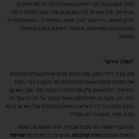
לאתר YouTube הפך לתופעת אינטרנט וזכה לכ-45 מיליון (!)
צפיות תוך ימים ספורים. כלל הסרטונים שלה נצפו למעלה מ-120
מיליון פעמים. בויל זכתה לערך משלה בוויקיפדיה – האינצקלופדיה
האינטרנטית המפורסמת, והוזמנה לראיונות בתוכניות אירוח
חשובות.
"המלך עירום"
וכאן קם לו הילד הקטן. אותו נודניק תמים שהתעקש להרוס לכולם
את החגיגה ולנוכח שאגות ההתפעלות של ההמון מ'בגדי המלך
החדשים', לא התאפק וזרק את ההערה הקטנה שלו. ושוב הוא קם
הילד הזה, פוער עיניים תמימות ושואל בכנות: 'על מה הרעש? מה
בעצם מפתיע כל כך? היא לא נראית כמו דוגמנית אבל היא שרה כמו
זמרת. אוקיי. משהו פה לא בסדר?!'
והתשובה לשאלה הזו נוקבת ואכזרית. והיא חושפת את האמת
הכואבת שבעצם
כולנו קורבנות
. שנים על גבי שנים של
שטיפת