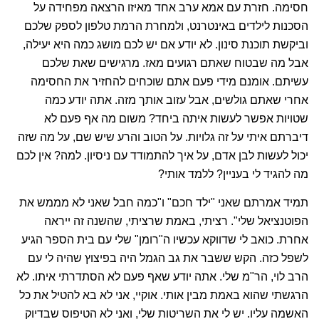
הסכנות לילדים באינטרנט, ולמחרת הרמת טלפון לספק שלכם
וביקשת תוכנת סינון. לא יודע אם יש לכם מושג כמה היא יעילה,
אבל מה שבטוח שאתם רגועים מאז. מרגישים שאת שלכם
עשיתם. אומנם מידי פעם אתם שוכחים להחזיר את החסימה
אחרי שאתם גולשים, אבל עזוב אותך מזה. אתה יודע כמה
שטויות אפשר לעשות איתה ביחד? משום מה אף פעם לא
דיברתם איתי על זה גלויות. על הטוב והרע שיש שם, על מה שזה
יכול לעשות לבן אדם, על איך להתמודד עם ניסיון. למה? אין לכם
מה להגיד לי בעניין? ללמד אותי?
תמיד אמרתם שאני "ילד חכם" ו"כמה חבל שאני לא מממש את
הפוטנציאל שלי". רציתי, באמת שרציתי, שהשנה זה ייראה
אחרת. כואב לי שדווקא עכשיו ה"רומן" שלי עם בית הספר הגיע
לשפל כזה. הקש ששבר את גב הגמל היה בפיצוץ שהיה לי עם
הרב לוי, הר"מ שלי. אתה יודע שאף פעם לא הסתדרתי איתו. לא
הרגשתי שהוא באמת מבין אותי. אוקיי, אני לא בא להטיל את כל
האשמה עליו. יש לי את השריטות שלי, ואני לא הטיפוס שבדיוק