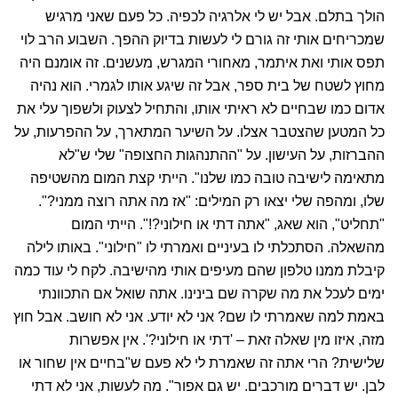
הולך בתלם. אבל יש לי אלרגיה לכפיה. כל פעם שאני מרגיש
שמכריחים אותי זה גורם לי לעשות בדיוק ההפך. השבוע הרב לוי
תפס אותי ואת איתמר, מאחורי המגרש, מעשנים. זה אומנם היה
מחוץ לשטח של בית ספר, אבל זה שיגע אותו לגמרי. הוא נהיה
אדום כמו שבחיים לא ראיתי אותו, והתחיל לצעוק ולשפוך עלי את
כל המטען שהצטבר אצלו. על השיער המתארך, על ההפרעות, על
ההברזות, על העישון. על "ההתנהגות החצופה" שלי ש"לא
מתאימה לישיבה טובה כמו שלנו". הייתי קצת המום מהשטיפה
שלו, ומהפה שלי יצאו רק המילים: "אז מה אתה רוצה ממני?".
"תחליט", הוא שאג, "אתה דתי או חילוני?!". הייתי המום
מהשאלה. הסתכלתי לו בעיניים ואמרתי לו "חילוני". באותו לילה
קיבלת ממנו טלפון שהם מעיפים אותי מהישיבה. לקח לי עוד כמה
ימים לעכל את מה שקרה שם בינינו. אתה שואל אם התכוונתי
באמת למה שאמרתי לו שם? אני לא יודע. אני לא חושב. אבל חוץ
מזה, איזו מין שאלה זאת – 'דתי או חילוני?'. אין אפשרות
שלישית? הרי אתה זה שאמרת לי לא פעם ש"בחיים אין שחור או
לבן. יש דברים מורכבים. יש גם אפור". מה לעשות, אני לא דתי
(לפחות כמו שאתם הייתם רוצים) אבל בטוח גם לא חילוני. אני