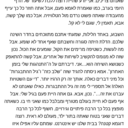
היומי בערב, כמו שאמרת לאמא פעם, אבל אתה חוזר כל כך עייף
מהעבודה שאתה פשוט נרדם מול הטלוויזיה. אבל כמו שֶלְך קשה,
אבא, תאמין לי, שגם לי לא קל.
השבוע, באחד הלילות, שמעתי אתכם מתווכחים בחדר השינה
שלכם. הדלת היתה סגורה וחשבתם שאף אחד לא שומע. אבל
מה לעשות, כשטיפה מרימים את הקול, שומעים את הכול. נכון
שזה לא מנומס להקשיב לשיחות של אחרים, אבל קשה להתאפק
כשנושא השיחה הוא…אני. דיברתם על ה"התנהגות שלי בזמן
האחרון". אמא ניסתה להגיד שזה "שלב כזה" ו"גיל ההתבגרות"
וכל מיני דברים כאלה. אותך זה רק הרגיז יותר. "די עם השטויות
האלה! אל תספרי לי מה זה גיל ההתבגרות. כאילו שאנחנו לא
עברנו את זה…". נכון, אבא. גם אתה היית פעם בגיל שלי. אבל
אף פעם לא חיית בעולם מטורף ומבלבל כמו שאני חי בו. כשאתה
מופצץ בכל כך הרבה פיתויים וגירויים, חשוף לכל כך הרבה
דברים שאני בטוח שאתה בתור ילד, מעולם לא ראית. רוצה
דוגמא קטנה? בבית שלנו יש אינטרנט. שמתם עליו אפילו איזו
חסימה. חזרת עם אמא ערב אחד מאיזו הרצאה מפחידה על