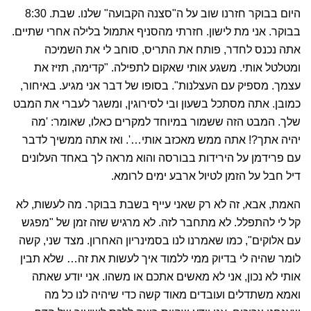
היום בבוקר חזרנו שוב על ה"סצנה הקבועה" שלנו. שבת. 8:30
בבוקר. אני מת לישון. חזרתי מהסניף אתמול בלילה אחרי שתיים.
אתה נכנס לחדר, פותח את התריס, סוחב לי את השמיכה
ומטלטל אותי. משגע אותי שאקום לתפילה. "קדימה, תזיז את
עצמך. מספיק עם העצלנות". בסופו של דבר אני מגיע. באיחור,
כמובן. אתה מסתכל בשעון ובי לסירוגין, ומשגר לעברי את המבט
שלך. המבט הזה ששמור במיוחד למקרים כאלו, שאומר: 'מה
יהיה אתך?! אתה ממש מאכזב אותי…'. ואז אתה ממשיך לדבר
עם פרידמן על הירידות בבורסה והוא מראה לך באחד העלונים
דיל חבל על הזמן לטיול ארבע ימים לרומא.
האמת, אבא, זה לא רק שאני עייף בשבת בבוקר. מה לעשות, לא
קל לי להתפלל. לא מתחבר לזה. לא מרגיש שזה זמן של "מפגש
עם אלוקים", כמו שאמרנו לנו בסמינריון האחרון. מצד שני, קשה
לומר שהיה לי בדיוק ממי ללמוד איך לעשות את זה… שלא תבין
אותי לא נכון, אני לא מאשים אתכם או משהו. אני יודע שאתה
ואמא משתדלים ועובדים מאוד קשה כדי שיהיה לנו כל מה
שאנחנו צריכים. אני יודע שהיית רוצה ללכת לשיעור של הדף