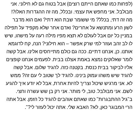
מבולבל. אני מחפש את עצמי. ובכלל, מה זה ההגדרות האלו?!
מה זה דתי, בכלל? מי ששומר שבת הוא דתי? ואם הוא מדבר
לשון הרע ומתנשא על אחרים? ואדם אחר שלא מקפיד על תפילה
במניין כל יום אבל לעולם לא תצא מפיו מילה רעה על מישהו, שיש
לו לב זהב ועוזר למי שרק אפשר – הוא חילוני? הנה, קח לדוגמא
אותנו. כן, אנחנו דתיים. ככה גם כולם מתייחסים אלינו. אבל קשה
לומר שאלוקים נמצא באמת אצלנו בבית. לפעמים אנחנו קופצים
אליו לביקור בבית כנסת. בקטנה כזה. להגיד שלום. אבל קשה
להגיד שיש משהו עמוק בינינו. להגיד לך שטוב לי עם זה? ממש
לא. אני מרגיש שיכול וצריך להיות אחרת, אבל לא יודע איך להגיע
לשם. אני מבולבל. טוב, לי מותר. אני רק בן שש עשרה וחצי.
ב"גיל ההתבגרות" כמו שאתם אוהבים להגיד כל הזמן. אבל אתה
הרי המבוגר כאן, לא? האבא שלי. אתה יכול לעזור לי?".