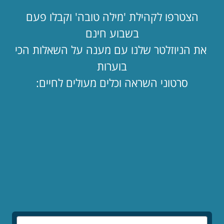
ההבדל הקטן בין אילון מאסק 💵 לביני
לקריאת המאמר »
הצטרפו לקהילת 'מילה טובה' וקבלו פעם
בשבוע חינם
את הניוזלטר שלנו עם מענה על השאלות הכי
העתיד כבר כאן. אתם מצטרפים אליו? 🚀
לקריאת המאמר »
בוערות
סרטוני השראה וכלים מעולים לחיים:
לפי נושאים
תפילה
תורה ומצוות
צניעות
ציונות דתית
פרשת שבוע
סיפורים
מחנכים
מדריכים
זוגיות