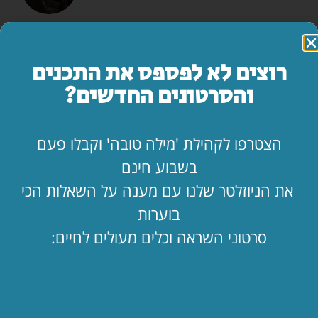
המדריך השלם: איך להרוס זוגיות בשבעה צעדים
לקריאת המאמר »
רוצים לא לפספס את התכנים
והסרטונים החדשים?
מה עושים ביום הצום?
לקריאת המאמר »
הצטרפו לקהילת 'מילה טובה' וקבלו פעם
בשבוע חינם
"אמא, יש משהו שאני חייב לספר לך…"
את הניוזלטר שלנו עם מענה על השאלות הכי
לקריאת המאמר »
בוערות
סרטוני השראה וכלים מעולים לחיים:
החופש כאן. בעלי שם. איך מחזיקים מעמד?!
לקריאת המאמר »
הילד קיבל ווטסאפ. מה עכשיו? 📱