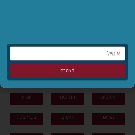
לקריאת המאמר »
לפי נושאים
תפילה
תורה ומצוות
צניעות
הצטרף
ציונות דתית
פרשת שבוע
סיפורים
מחנכים
מדריכים
זוגיות
הורים
דייטים
בינו לבינה