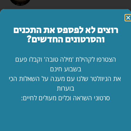
"אמא, יש משהו שאני חייב לספר לך…"
לקריאת המאמר »
רוצים לא לפספס את התכנים
והסרטונים החדשים?
החופש כאן. בעלי שם. איך מחזיקים מעמד?!
לקריאת המאמר »
הצטרפו לקהילת 'מילה טובה' וקבלו פעם
בשבוע חינם
הילד קיבל ווטסאפ. מה עכשיו? 📱
את הניוזלטר שלנו עם מענה על השאלות הכי
לקריאת המאמר »
בוערות
סרטוני השראה וכלים מעולים לחיים:
ההבדל הקטן בין אילון מאסק 💵 לביני
לקריאת המאמר »
העתיד כבר כאן. אתם מצטרפים אליו? 🚀