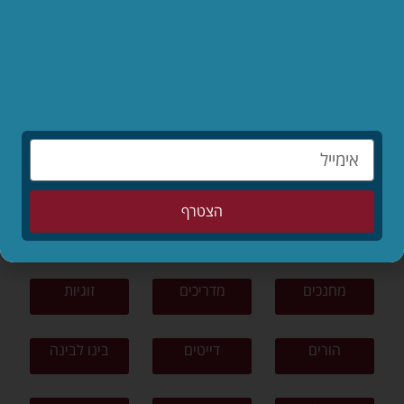
לקריאת המאמר »
לפי נושאים
תפילה
תורה ומצוות
צניעות
הצטרף
ציונות דתית
פרשת שבוע
סיפורים
מחנכים
מדריכים
זוגיות
הורים
דייטים
בינו לבינה