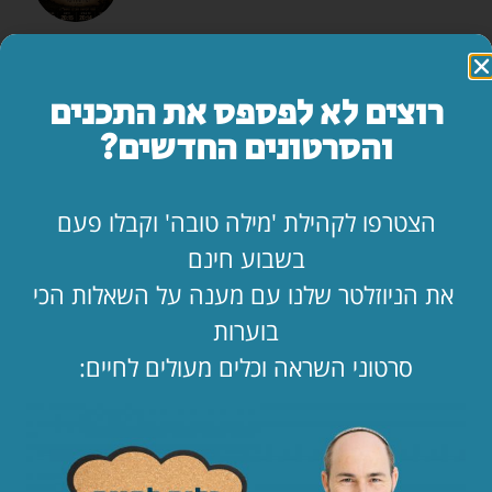
"אמא, יש משהו שאני חייב לספר לך…"
לקריאת המאמר »
רוצים לא לפספס את התכנים
והסרטונים החדשים?
החופש כאן. בעלי שם. איך מחזיקים מעמד?!
לקריאת המאמר »
הצטרפו לקהילת 'מילה טובה' וקבלו פעם
בשבוע חינם
הילד קיבל ווטסאפ. מה עכשיו? 📱
את הניוזלטר שלנו עם מענה על השאלות הכי
לקריאת המאמר »
בוערות
סרטוני השראה וכלים מעולים לחיים:
ההבדל הקטן בין אילון מאסק 💵 לביני
לקריאת המאמר »
העתיד כבר כאן. אתם מצטרפים אליו? 🚀