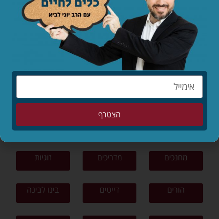
לקריאת המאמר »
לפי נושאים
תפילה
תורה ומצוות
צניעות
הצטרף
ציונות דתית
פרשת שבוע
סיפורים
מחנכים
מדריכים
זוגיות
הורים
דייטים
בינו לבינה