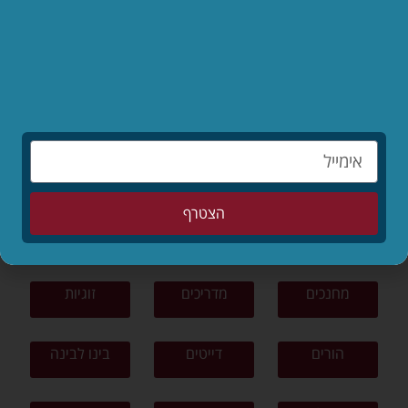
לקריאת המאמר »
לפי נושאים
תפילה
תורה ומצוות
צניעות
הצטרף
ציונות דתית
פרשת שבוע
סיפורים
מחנכים
מדריכים
זוגיות
הורים
דייטים
בינו לבינה