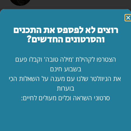
המדריך השלם: איך להרוס זוגיות בשבעה צעדים
לקריאת המאמר »
רוצים לא לפספס את התכנים
והסרטונים החדשים?
מה עושים ביום הצום?
לקריאת המאמר »
הצטרפו לקהילת 'מילה טובה' וקבלו פעם
בשבוע חינם
"אמא, יש משהו שאני חייב לספר לך…"
את הניוזלטר שלנו עם מענה על השאלות הכי
לקריאת המאמר »
בוערות
סרטוני השראה וכלים מעולים לחיים:
החופש כאן. בעלי שם. איך מחזיקים מעמד?!
לקריאת המאמר »
הילד קיבל ווטסאפ. מה עכשיו? 📱