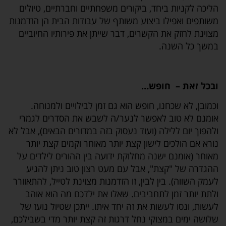
הליכה לקניות ביחד, ביקורים משפחתיים וחברתיים, טיולים
משותפים ואפילו ביצוע משותף של עבודות הבית הן הזדמנות
מצוינת לחזק את הקשרים, דבר שייתן את פירותיו החיוביים
במשך כל השנה.
ובכל זאת – חופש…
וכמובן, לא שכחנו, חופש הוא גם זמן לבילויים ולמנוחה.
אומנם לא טוב לאפשר לנער/ה לשבש את הסדרים לגמרי
ולהפוך יום ללילה (ועוד נעסוק בזה במדורים הבאים), אבל לא
נורא אם הולכים לישון קצת יותר מאוחר וקמים קצת יותר
מאוחר (אומנם ישנה מחלוקת ידועה בין ההורים לילדים על
ההגדרה של "קצת", אבל עם מעט רצון טוב ניתן להגיע
לעמק השווה). בין לבין, זו הזדמנות מצוינת לטייל, להתאוורר
ולתת יותר זמן לתחביבים. שאלו את ילדכם מה הוא אוהב
לעשות, ונסו לעשות את זה יחד איתו. ייתכן שטיול נועז של
שלושה ימים במצוקי נחל דרגות זה קצת יותר מדי בשבילכם,