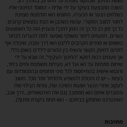
מצוות החינוך שבמקור מוטלת על ההורים, במהלך רוב
השנה מתבצעת בעיקר על ידי שליח – המוסד החינוכי אליו
נשלחים הנער או הנערה. החופש הוא הזדמנות מצוינת
לחזור למצב המקורי. עכשיו כשהבן או הבת נמצאים קרובים
כל כך זמן רב כל כך זה הזמן לחנך! ובעניין הזה כל האמצעים
כשרים. לפעמים לימוד משותף (אפשר לתת לנער/ה לבחור
נושאים או ספרים הקרובים לליבו) הוא דרך טובה, שיכולה אף
לתרום לחיזוק הקשר והשיח בין ההורים לילדים באופן כללי.
אך פעמים רבות דווקא "החינוך העקיף", זה שבא על ידי
שיחות סתמיות על הא ועל דא, פעילות משותפת וחיים ביחד,
ודוגמא אישית בהתייחסות לכל מיני תחומים ובהתמודדות עם
בעיות – יש לו היכולת להשפיע ולחלחל יותר מכל. חשוב
לעקוב אחרי הנער ושעות השינה שלו, צורות הבילוי שלו
והחברים איתם הוא מסתובב (גם אלו הוירטואליים…דרך אגב,
האינטרנט שמותקן בביתכם – הוא תחת ביקורת וסינון?).
מחויבות