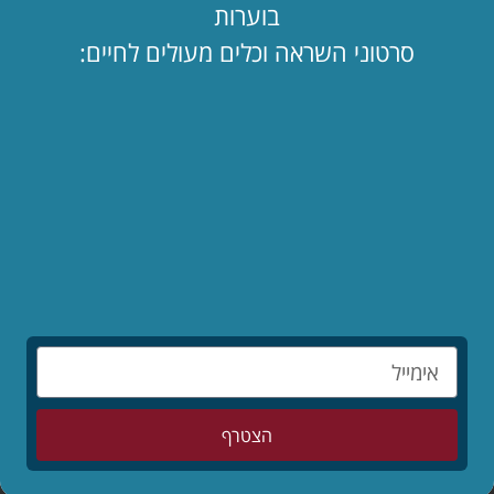
בוערות
סרטוני השראה וכלים מעולים לחיים:
מאמרים אחרונים
הילדים לפני הכול – סיפורו המופלא של יאנוש
קורצ'אק
לקריאת המאמר »
מותר לי לאהוב שוב?
לקריאת המאמר »
המדריך השלם: איך להרוס זוגיות בשבעה צעדים
לקריאת המאמר »
הצטרף