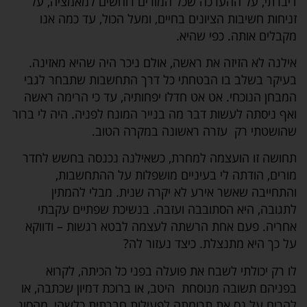
דיברתי, על ההערכה שכל המורים רוחשים למאמציה, על
זניחות חשיבות הציונים בחיים, ומעל הכול, עד כמה אנו
מקבלים אותה. כפי שהיא.
אילנה לא הזיזה את ראשה, אולם ניכר היה שהיא מאזינה.
בעיקר בשלב בו הבטחתי כל דרך התחשבות שתבחר לגבי
המבחן הנוכחי. אט אט חדלו יפחותיה, עד כי הרימה ראשה
ואף ניסתה לעשות דבר מה בנייר המונח לפניה. היה לי ברור
שהושטתי רק עזרה ראשונה במקרה הטוב.
תחושה זו הועצמה למחרת, כשאילנה נכנסה בחשש לחדר
מורים, הודתה לי בעיניים מושפלות על ההתחשבות,
והתחייבה שאשר אירע לא יקרה שנית. מבלי להמתין
לתגובה, היא הסתובבה ועזבה. בנשיכת שפתיים עקבתי
אחריה. פעם אחת הרשתה לעצמה לבטא רגשות – ודווקא
על כך היא מתנצלת. כיצד נעזור לה?
לו רק יכולתי לשבח את פועלה בפני כל הכיתה, לקרוא
בפניהם תשובה מנוסחת היטב, או ברוכת דמיון שכתבה, או
להרים על נס את תרומתה לפעילות חברתית כלשהי, מהסוג