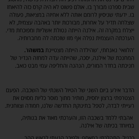
שבית ספרנו מבורך בו. אולם פשוט לא היה קרס כזה להיאחז
בו. ידעתי שניסיון לרומם אותה ללא אחיזה במציאות, פעולה
שצלחה תדיר על אחרות, מבורכות יותר באהבה עצמית, לא
ייצלח במקרה זה. אילנה הייתה נטולת אשליות ומפוכחת מדי.
הערכתה העצמית נפלה אף מזו שזכתה לה מחברותיה.
'הלוואי' נאנחתי, 'שהילדה הייתה מצטיינת
במשהו
'
.
המחנכת של אילנה, יסכה, שהייתה עדה למחזה הנדיר של
חניכתה בחדר המורים, הנהנה והחליפה עמי מבט כואב.
הדבר אירע ביום השני של הטיול השנתי של השכבה. הפעם
הצטרפתי ברצון יחסית, מותיר מתוך מוסר כליות מסוים את
רעייתי לבדה, לטפל בתינוקת החדשה שלנו, חמודה וצווחנית.
אהבתי ללמד בשכבה הזו, והערכתי מאוד את בנותיה,
במיוחד בכיתה של אילנה.
כרגיל, התהלכתי במאסף, ולפיכך הגעתי לראש ההר