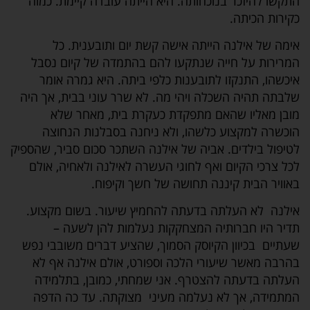
התקשו להיזכר בנוכחותה. היא הייתה עובדה קיימת. כמוה
כקירות הכיתה.
אימה של אילנה הייתה אישה קשת יום ותובענית. כל
המרירות על חייה שנתקעו להם בהתמדה של קיום נסבל
איכשהו, התנקזו לתובענות כלפי ביתה. היא גמרה אומר
שלבתה תהיה השכלה ויהי מה. לא שרר עוני בבית, אך היה
מובן מאליו שהאם מתפקדת כעקרת בית, מאחר שלא
הוכשרה למקצוע כלשהו, ולא ניחנה בסבלנות הנחוצה
לטיפול בילדים. אביה של אילנה השתכר סכום סביר, שהספיק
לכל צרכי הקיום ואף לחוגי העשרה לאילנה ולאחיה, אולם
באוויר הבית קיננה תחושה של חשך וקיפוח.
אילנה לא העלתה בדעתה להחמיץ שיעור. בשום מקצוע.
תדיר היו חברותיה המצחקקות נעלמות להן לשעה –
שעתיים בכיוון הקיוסק הסמוך, שהציע דברים משובבי נפש
בהרבה מאשר שיעורי הלכה וספורט, אולם אילנה אף לא
העלתה בדעתה להצטרף. אני שמחתי, כמובן, בתלמידה
המתמידה, אך לא נעלמה מעיני מצוקתה. עד כה הדפה