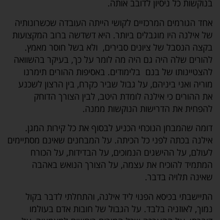
בנוקשות כל ניסיון לדובב אותה.
אחד הגורמים המרכזיים לקושי הייתה העובדה שכשרונותיה
של אילנה היו מוגבלים ביותר. היא דשדשה ברוב המקצועות
בקצה הנסבל של ציונים סבירים, ולא בשל חוסר מאמץ.
להורים שלה היה גם היה מה לומר על כך, בעיקר בהשוואה
להצטיינותו של בנם בלימודים. באסיפות ההורים תימרנו
מוריה ואני ביניהם, על גבול שביר כקרח, בין הרצון לשכנע
את ההורים כי אילנה לומדת היטב, לבין הצורך הדוחק
להפחית את הדרישות הנוקשות ממנה.
דומה שהמבחן הנוכחי הכניע לבסוף את כל קירות המגן.
אילנה בכתה לפני כל הכיתה. על המבחנים שאינם מסתיימים
לעולם, על ההישגים הנמוכים, על הבדידות, על הכורח
המתמיד להוכיח את עצמה, על הצורך הנואש באהבה
שאינה תלויה בדבר.
התיישבתי בכיסא הפנוי ליד אילנה, והתחלתי לדבר בקול
נמוך, לאוזניה בלבד. על הגבול של חובות אדם בעולמו