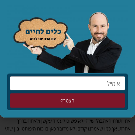
ובוודאי שלא נגיעה עם בני המין השני. את הדברים האינטימיים
באמת אתם שומרים לקשר הייחודי שלכם),
ראשוניות
(נאמר את זה
על דרך השלילה – להגיע לקשר של חייכם כשאתם מלאים בצלקות
נפשיות, אכזבות, זיכרונות והשוואות לקשרים קודמים זה דבר
קטלני),
סדר נכון
(נשמה, נפש ורק לבסוף גוף),
עיתוי
(כשכל צד
מספיק מגובש ויודע מה הוא רוצה מעצמו),
אחריות
(אין אהבת אמת
בלי אחריות. הטבעת ששמת על ידה והתחייבת לה להיות שם
בשבילה באש ובמים שווה יותר מהמחוייבות של זוג לא נשוי שגר
סתם כך עשר שנים ביחד), ו
השקעה בלתי פוסקת
בתדלוק
והצמחת הקשר. על גבי כל המרכיבים האלו יכולה לשרות השכינה
ולהבטיח שאם בגיל עשרים אתם מאוהבים, בגיל שמונים תהיו
מטורפים מאהבה זה על זו.
הצטרף
אין ספק שמול העוצמות והרעש בהם משדרת התרבות המערבית
את 'תורת האהבה' שלה, לא פשוט לעמוד עקשן ולאחוז בדרך
אחרת. אך כמו שאמרנו קודם. לא מדובר כאן בויכוח היפותטי בין שתי