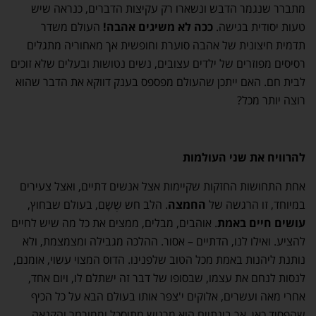
מתברר שנגמר הדבש ונשארו רק עקיצות הדברים, כנראה שיש
טעות יסודית בגישה.
ככה לא משיגים אהבה!
העולם משדר
תדמית חיצונית של אהבה סוערת וחופשית אך מאחוריה מתגלים
רסיסים מפוזרים של ילדים עצובים, נשים נטושות ובעלים שלא זוכים
לבית חם. האם ייתכן שהעולם מפספס בענק דווקא את הדבר שהוא
רוצה יותר מכל?
להרוויח את שני העולמות
אחת התחושות החזקות שקיימות אצל אנשים דתיים, ואצל צעירים
במיוחד, זו הרגשה של
החמצה
. הלב חש שֶשָם, בעולם שבחוץ,
עושים חיים באמת
. אוהבים, מבלים, ממצים את כל מה שיש לחיים
להציע. ואילו לנו, הדתיים – אסור. ההלכה מגבילה ומצמצמת, ולא
נותנת ליהנות באמת מכל הטוב שלפנינו. הדוס המצוי עשוי, אומנם,
לנסות לנחם את עצמו, שבסופו של דבר זה ישתלם לו, ויום אחד,
אחרי מאה ועשרים, אלוקים י'צפר אותו בעולם הבא על כל הכיף
שהפסיד כאן. אך בינתיים הוא מרגיש מתוסכל וממורמר והקנאה