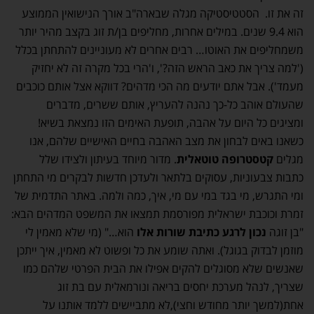
זה את זו. הסטטיסטיקה מגלה שבארה"ב אורך הנישואין הממוצע
הוא 9.4 שנים. במילים אחרות, מחליפים בן/ת זוג בקצב מהיר יותר
משמחליפים את האוטו… רבים אחרים לא מעוניינים להתחתן בכלל
('למה צריך את כאב הראש הזה?', ו'הרי בכל מקרה זה לא יחזיק
מעמד'). אבל אתם יודעים מה הכי מדהים? דווקא אצל אותם כוכבים
שהעולם אוהב כל-כך נהנה להעריץ, אותם ששרים, מדברים
ומציגים כל היום על אהבה, תופעת האימים הזו נמצאת בשיא!
כשאנו באים לבחון את מצב האהבה בחיים האישיים שלהם, אנו
מגלים
קטסטרופה טוטאלית
. מדור מיוחד בעיתון ולצידו שלל
כתבות צבעוניות, עסוקים בלתאר ולעדכן חדשות לבקרים מי התחתן
ומי התגרש, מי בגד במי עם מי, איך, כמה ולמה. באתר התדמית של
זמרת וכוכבת ישראלית מפורסמת תמצאו את המשפט המדהים הבא:
"בן זוגה
נכון לרגע כתיבת שורות אלו
הוא…" (מי שלא מאמין לי
מוזמן לבדוק בגוגל). ואתה שומע את כל ופשוט לא מאמין, איך ייתכן
שאנשים שלא מסוגלים להקים אפילו את הבית הפרטי שלהם כמו
שצריך, לנהל מערכת יחסים בריאה ונורמאלית עם בת זוג
אחת(למשך יותר מחודש וחצי),לא מתביישים ללמד אותנו על