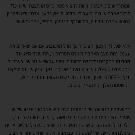
שמתרחש בינו לבינה. קשה למצוא ספר, סרט או הצגה שלא יכללו
סיפור אהבה או רומן סוער בין הדמויות. אין כמעט אדם שלא מעוניין
למצוא אהבה אמיתית, ולחוות קשר עמוק, מספק, יציב ומאושר.
אלא שכגודל הרצון והציפייה כך גודל האכזבה. אם אנו שואלים את
עצמנו 'מה מצב האהבה בעולם המודרני?', התשובה היא:
על
הפנים!
מחקרים עדכניים מדווחים היום על 62% גירושין בארה"ב,
המטפסים ל-70% בארצות מערב אירופה. כאן בארץ אנו מסתפקים
'רק' ב-30% גירושין בינתיים. מידי שנה המצב מחריף ומושג
המשפחה הולך ומתנפץ לרסיסים.
המשמעות הנוראה של הנתונים הללו היא שכל זוג שני או שלישי
שעומד היום מתחת לחופה במבט מאוהב, ייפרד בסופו של דבר,
חלק גדול מהם כבר בשנה הראשונה לנישואין
.
בשביל מיליוני ילדים
בעולם אין מושג של 'משפחה' עם אבא ואימא שחיים יחד ואוהבים