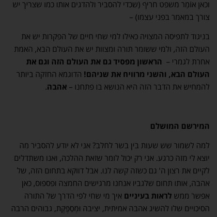
וכאן אוֹמַר משפט חריף (שכדי להסביר ולהדגים אותו כמו שצריך יש
צורך במאמר בפני עצמו) –
בניגוד לתפיסה המצויה כאילו למי שחי חיים של הפקרות יש את
העולם הזה, ולמי ששומר תורה ומצוות יש את העולם הבא, האמת
אחרת לגמרי –
הראשון מפסיד גם את העולם הזה וגם את
העולם הבא, והשני מרוויח את שניהם!
הדוגמא החזקה ביותר
להמחיש את הדבר הזה היא הנושא בו פתחנו –
אהבה
.
המירשם המושלם
למה לשמור שש שעות בין בשר לחלב? אני לא יודע להסביר מה
יוצא לי מזה כרגע. אני רק יכול לומר שזאת ההלכה, ואנו משתדלים
לקיים את רצון ה' גם כשזה קשה לנו. אבל דווקא בתחום הזה, של
אהבה, אותו תחום שלגביו אנחנו מרגישים החמצה ופספוס, כאן
אפשר ממש
לראות בעיניים
איך מי שחי לפי הדרך של התורה
הסיכויים שלו להשיג אהבה אמיתית, יציבה וּמְסַפֶּקֶת, גבוהים הרבה