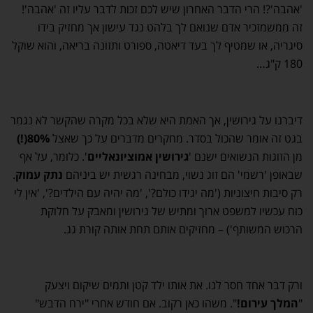
'אהבה'?! הרי הדבר האחרון שיש לכם זכות לדבר עליו זה 'אהבה'!
זה ממשמזכיר אדם שנואם לך בלהט נגד עישון אך מחזיק בידו
סיגריה, או שמטיף לך בעד דיאטה, ספורט ותזונה בריאה, והוא שוקל
180 ק"ג…
דיברנו על גירושין, אך האמת היא שלא בכל מקרה שהקשר לא נגמר
בגט זה אומר שהכול בסדר. מחקרים מדברים על כך שאצל
80%(!)
מן הזוגות הנשואים ישנם '
גירושין אמוציונאליים
'. כלומר, על אף
שבאופן 'רשמי' הם זוג נשוי, מבחינה רגשית יש ביניהם
נתק עמוק
.
רק סיבות חיצוניות ('מה יגידו כולם?', 'מה יהיה עם הילדים?', 'אין לי
כוח עכשיו למשפט ארוך ומתיש של גירושין ומאבק על חלוקת
הרכוש המשותף') – מחזיקים אותם תחת אותה קורת גג.
ורק דבר אחד חסר לנו. את אותו ילד קטן ותמים שיקום ויצעק
"
המלך עירום!
". משהו כאן רקוב. אם חודש אחרי "ירח הדבש"