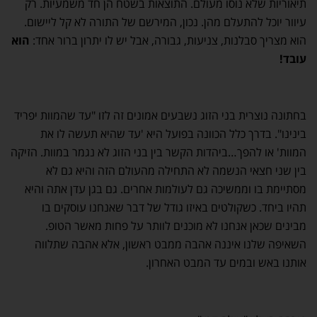
תיאוריות שלא נוסו מעולם. התוצאות בשטח הן חד משמעיות. רק
עיוור יוכל להתעלם מהן. נכון, המירשם של התורה לא קל ליישום.
הוא מצריך סבלנות, צניעות, גבורה, אבל יש לו יתרון ברור אחד:
הוא
עובד!
בחתונה נוצרית בני הזוג נשבעים אמונים זה לזו "עד שהמוות יפריד
בינינו". בדרך כלל הכוונה בפועל היא 'עד שהיא תעשה לו את
המוות' או להפך…ביהדות הקשר בין בני הזוג לא נגמר במוות. הזיקה
בין שני חצאי הנשמה לא התחילה מהעולם הזה והיא גם לא
מסתיימת בו וממשיכה גם לעולמות אחרים. גם בגן עדן אתה והיא
תהיו ביחד. כשקולטים באיזו גודל של דבר שאנחנו עוסקים בו
מבינים שכאן אנחנו לא מוכנים לוותר על פחות מאשר הטופ.
השאיפה שלנו איננה אהבה ממבט ראשון, אלא אהבה שתלווה
אותנו באש ובמים עד המבט האחרון.