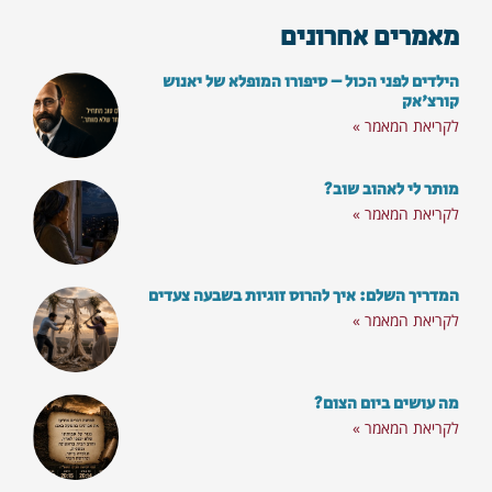
מאמרים אחרונים
הילדים לפני הכול – סיפורו המופלא של יאנוש
קורצ'אק
לקריאת המאמר »
מותר לי לאהוב שוב?
לקריאת המאמר »
רוצים לא לפספס את התכנים
והסרטונים החדשים?
המדריך השלם: איך להרוס זוגיות בשבעה צעדים
לקריאת המאמר »
הצטרפו לקהילת 'מילה טובה' וקבלו פעם
בשבוע חינם
מה עושים ביום הצום?
את הניוזלטר שלנו עם מענה על השאלות הכי
לקריאת המאמר »
בוערות
סרטוני השראה וכלים מעולים לחיים: