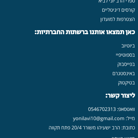
ספרי הרב יוני לביא
קורסים דיגיטליים
הצטרפות למועדון
כאן תמצאו אותנו ברשתות החברתיות:
ביוטיוב
בספוטיפיי
בפייסבוק
באינסטגרם
בטיקטוק
ליצור קשר:
וואטסאפ: 0546702313
מייל: yonilavi10@gmail.com
כתובת: הרב ישעיהו משורר 20/4 פתח תקווה