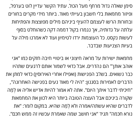
סימן שאלה גדול מרחף מעל הכול. עתיד הקשר עדיין לוט בערפל,
ופיזור מחמאות בלי חשבון בעייתי מאוד. ביותר מידי מקרים בחורים
ובחורות הרשו לעצמם להעיף ביניהם מילים מפוצצות והפתיחות
עלתה על גדותיה, אך נגמרו בקול דממה דקה כשהוחלט בסוף
לעשות נקסט. כל העוצמות ירדו לטימיון ועוד לא אמרנו מילה על
בעיות הצניעות שבדבר.
מחמאות ישירות על מראה חיצוני או ביטויי חיבה חזקים כמו "אני
אוהב אותך" הם נהדרים. אבל כדאי לשמור אותם לרגעים שתהיו
כבר נשואים. בשלב הפגישות (ואפילו אחרי האירוסין) כדאי למתן את
הדברים לאמירות בסגנון: "היה לי מאוד נעים בפגישה האחרונה",
"חיכיתי לדבר איתך היום". אתה לא אמור להיות אדיש אליה או לְמַה
שקורה ביניכם אבל העצה הטובה ביותר היא לכוון את המחמאות
לדברים שהיא עשתה/אמרה ולא לְמַה שהיא. במקום לומר: "את
נורא חכמה" תגיד "אני חושב שמה שאמרת עכשיו זה ממש חכם".