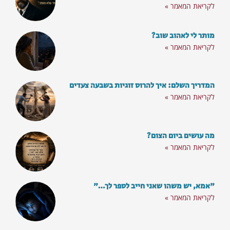
לקריאת המאמר »
מותר לי לאהוב שוב?
לקריאת המאמר »
רוצים לא לפספס את התכנים
המדריך השלם: איך להרוס זוגיות בשבעה צעדים
והסרטונים החדשים?
לקריאת המאמר »
הצטרפו לקהילת 'מילה טובה' וקבלו פעם
מה עושים ביום הצום?
לקריאת המאמר »
בשבוע חינם
את הניוזלטר שלנו עם מענה על השאלות הכי
בוערות
"אמא, יש משהו שאני חייב לספר לך…"
לקריאת המאמר »
סרטוני השראה וכלים מעולים לחיים: