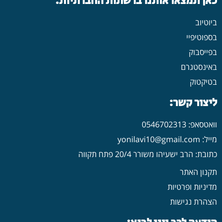
כאן תמצאו אותנו ברשתות החברתיות:
ביוטיוב
בספוטיפיי
בפייסבוק
באינסטגרם
בטיקטוק
ליצור קשר:
וואטסאפ: 0546702313
מייל: yonilavi10@gmail.com
כתובת: הרב ישעיהו משורר 20/4 פתח תקווה
תקנון האתר
מדיניות ופרטיות
הצהרת נגישות