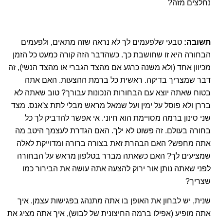
נחלצים מזה?
תשובה:
טבעי שלפעמים לך לא נראה שזה מתאים, ולפעמים
הבחורה היא זו שחושבת כך. כשהדבר הזה קורה כמעט כל הזמן
מכיוון אחד (ולא משנה כרגע אם מהצד הגברי או מהצד הנשי), זה
דבר שמצריך בדיקה. ראשית כל ברמת ההצעות. האם אתה
בטוח שאתה יוצא עם הבחורות הנכונות עבורך? טוב שאתה לא
בררן ולא פוסל על ימין ועל שמאל מראש מבלי לתת צ'אנס. מצד
שני סינון ברמה מסויימת הוא חיוני. אי אפשר להדביק לך כל
בחורה בעולם. זה פשוט לא ילך. האם הגדרת לעצמך היטב מה
אתה מחפש? האם הבהרת זאת בצורה ברורה ומדוייקת לאלה
שמציעים לך? האם כשאתה מברר בטלפון מראש על הבחורה
לפני שאתה נותן אור ירוק להצעה אתה עושה את הבירור כמו
שצריך?
שנית, יש לבחון את האופן בו אתה מתנהג בפגישות עצמן. איך
אתה מופיע (אפילו ברמה החיצונית של לבוש), איך אתה מציג את