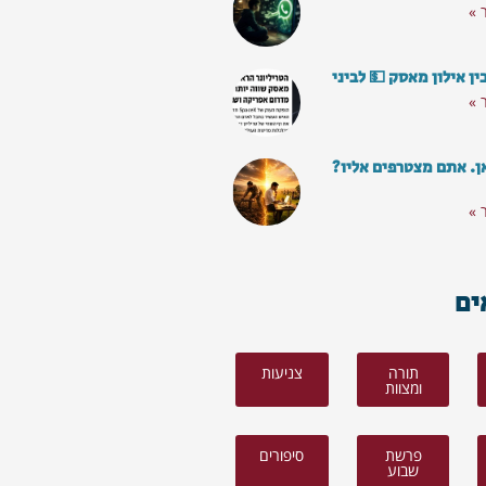
 »
ן אילון מאסק 💵 לביני
 »
ן. אתם מצטרפים אליו?
 »
ים
תורה
צניעות
ומצוות
פרשת
סיפורים
שבוע