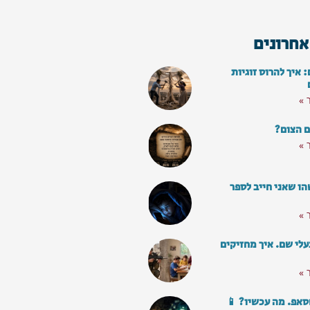
אחרונים
איך להרוס זוגיות
 »
ם הצום?
 »
ו שאני חייב לספר
 »
עלי שם. איך מחזיקים
 »
סאפ. מה עכשיו? 📱