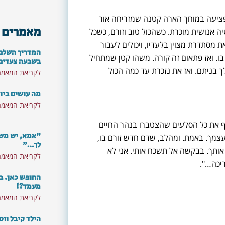
פציעה במוחך הארה קטנה שמזריחה אור
מאמרים 
יה אנושית מוכרת. כשהכול טוב וזורם, כשכל
מסתדרת מצוין בלעדיו, ויכולים לעבור
המדריך השלם: 
בו. ואז פתאום זה קורה. משהו קטן שמתחיל
בשבעה צעדים
 בניתם. ואז את נזכרת עד כמה הכול
לקריאת המאמר
מה עושים ביו
לקריאת המאמר
ף את כל הסלעים שהצטברו בנהר החיים
"אמא, יש משה
עצמך. באמת. ומהלב, שדם חדש זורם בו,
לך…"
 אותך. בבקשה אל תשכח אותי. אני לא
לקריאת המאמר
ריכה…".
החופש כאן. ב
מעמד?!
לקריאת המאמר
רוצים לא לפספס את התכנים
הילד קיבל ווט