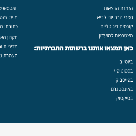
הזמנת הרצאות
וואטסאפ: 546702313
ספרי הרב יוני לביא
מייל: yonilavi10@gmail.com
קורסים דיגיטליים
כתובת: הרב יש
הצטרפות למועדון
תקנון הא
מדיניות ו
כאן תמצאו אותנו ברשתות החברתיות:
הצהרת נג
ביוטיוב
בספוטיפיי
בפייסבוק
באינסטגרם
בטיקטוק