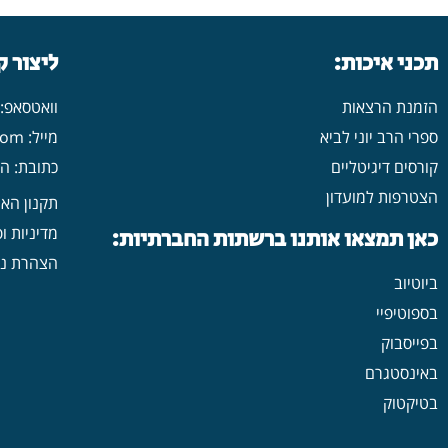
תכני איכות:
ליצור 
הזמנת הרצאות
וואטסאפ: 546702313
ספרי הרב יוני לביא
מייל: yonilavi10@gmail.com
קורסים דיגיטליים
כתובת: הרב יש
הצטרפות למועדון
תקנון הא
מדיניות ו
כאן תמצאו אותנו ברשתות החברתיות:
הצהרת נג
ביוטיוב
בספוטיפיי
בפייסבוק
באינסטגרם
בטיקטוק