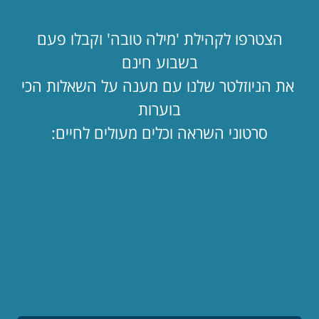
ההבדל הקטן בין אילון מאסק 💵 לביני
הצטרפו לקהילת 'מילה טובה' וקבלו פעם
לקריאת המאמר »
בשבוע חינם
את הניוזלטר שלנו עם מענה על השאלות הכי
העתיד כבר כאן. אתם מצטרפים אליו? 🚀
בוערות
לקריאת המאמר »
סרטוני השראה וכלים מעולים לחיים:
לפי נושאים
תפילה
תורה ומצוות
צניעות
ציונות דתית
פרשת שבוע
סיפורים