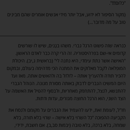
"כלום!!!".
(מקור הסיפור לא ידוע, אבל יותר מידי אנשים אומרים שהם מבינים
טוב על מה מדובר…)
______________________________________________________________
כנראה שזה פשוט הרגל גברי. משהו בגֵנים, שיש לו שורשים
קדומים אי-שם בפרהיסטוריה. זה הרי קרה כבר לאדם הראשון.
"האישה אשר נתת עימדי, היא נתנה לי" (בראשית ג,יב). היכולת
המופלאה לקבל מאלוקים את המתנה הכי מדהימה בעולם, ובמקום
להכיר תודה ולהעריך אותה – לזלזל בה ולהאשים אותה. מאז ועד
היום המשיכו הגברים לדבוק באותה מסורת מגונה. הנוהל הגברי
להתנשא, לנצל, להתחמק מאחריות, ולבסוף להטיל את האשמה על
הצד השני, הוא הרגל החוצה מגזרים, עדות ודתות.
חז"ל, לעומת זאת, ידעו להעמיד את הגברים על מקומם ולנסח את
הקביעה ההפוכה "כל השרוי בלא אישה – שרוי בלא תורה, בלא
שמחה, בלא ברכה, בלא טובה (יבמות סב,ב). אם חשבת, ידידי,