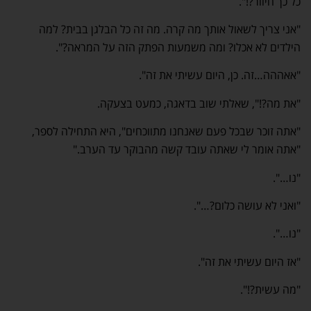
כל כך חיוור?!".
"אני צריך לשאול אותך מה קרה. מה זה כל הבלגן בבית? למה
הילדים לא אכלו? ומה משמעות הפתק הזה על המראה?".
"אאההה…זה. כן, היום עשיתי את זה".
"את מה?!", שאלתי שוב בדאגה, כמעט בצעקה.
"אתה זוכר שבכל פעם שאנחנו מתווכחים", היא התחילה לספר,
"אתה אומר לי שאתה עובד קשה מהבוקר עד הערב."
"נו…".
"ואני לא עושה כלום?…".
"נו…".
"אז היום עשיתי את זה".
"מה עשית?!".