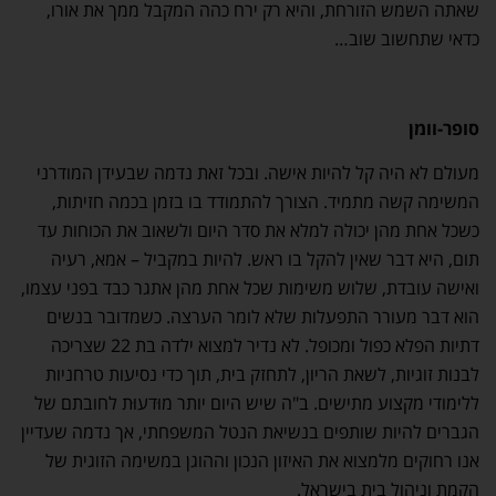
שאתה השמש הזורחת, והיא רק ירח כהה המקבל ממך את אורו,
כדאי שתחשוב שוב…
סופר-וומן
מעולם לא היה קל להיות אישה. ובכל זאת נדמה שבעידן המודרני
המשימה קשה מתמיד. הצורך להתמודד בו בזמן בכמה חזיתות,
כשכל אחת מהן יכולה למלא את סדר היום ולשאוב את הכוחות עד
תום, היא דבר שאין להקל בו ראש. להיות במקביל – אמא, רעיה
ואישה עובדת, שלוש משימות שכל אחת מהן אתגר כבד בפני עצמו,
הוא דבר מעורר התפעלות שלא לומר הערצה. כשמדובר בנשים
דתיות הפלא כפול ומכופל. לא נדיר למצוא ילדה בת 22 שצריכה
לבנות זוגיות, לשאת הריון, לתחזק בית, תוך כדי נסיעות טרחניות
ללימודי מקצוע מתישים. ב"ה שיש היום יותר מוּדעוּת לחובתם של
הגברים להיות שותפים בנשיאת הנטל המשפחתי, אך נדמה שעדיין
אנו רחוקים מלמצוא את האיזון הנכון וההוגן במשימה הזוגית של
הקמת וניהול בית בישראל.