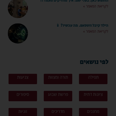
החופש כאן. בעלי שם. איך מחזיקים מעמד?!
לקריאת המאמר »
הילד קיבל ווטסאפ. מה עכשיו? 📱
לקריאת המאמר »
לפי נושאים
תפילה
תורה ומצוות
צניעות
ציונות דתית
פרשת שבוע
סיפורים
מחנכים
מדריכים
זוגיות