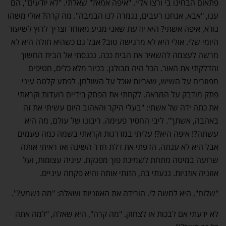
פתאום הבחינו בי ורצו אליי. "איפה אמא?" שאלתי. "לא יודעים", הם
ענו, "אבא, אנחנו רעבים, נגמרה לנו הבמבה". מה קרה? אולי משהו
נורא, איפה אשתי? היא יודעת שאני מגיע מאוחר וצריך לרוץ לשיעור
היומי שלי. אולי היא לא מרגישה טוב? אבל גם כשהיא חולה היא לא
מרשה לעצמה להשאיר את הבית ככה. נכנסתי אל הבית החשוך
והדלקתי את האור. הכל היה מבולגן. בכיור מלא כלים, חטיפים
מפוזרים על השיש, שאריות אוכל על השולחן. לפתע קלטה עיני
פתק מודבק על המראה. לקחתי את הפתק בידיים רועדות וקראתי
את כתה ידה של אשתי: "בעלי היקר והאהוב היום עשיתי את זה
באהבה, אשתך". ליבי החסיר פעימה. ריבונו של עולם, מה היא
עשתה?! איפה היא?! עליתי במדרגות וקראתי בשמה כמה פעמים
אבל היא לא ענתה. הדפתי את דלת חדר השינה ואז ראיתי אותה
שרועה במיטה מתחת לשמיכת פוך מפנקת. עיניה עצומות, ועל
אוזניה אוזניות. נגעתי בה, הזזתי אותה והיא פקחה עיניים.
"שלום", היא לחשה לי. הורידה את האוזניות ושאלה: "מה נשמע?".
לא ידעתי אם לבכות או לצחוק. "מה קרה", היא שאלה, "למה אתה