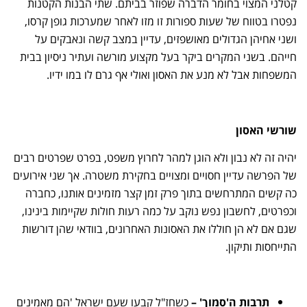
קטלני המצוי בחומר הדברה שפוזר בביתם. שתי הבנות הקטנות
נפטרו בטווח של שעות ספורות זו מזו לאחר שמערכות גופן קרסו,
ושני אחיהן הגדולים מאושפזים, עדיין במצב קשה ונאבקים על
חייהם. בשני המקרים ביקר בעל מקצוע מורשה ועתיר ניסיון בבית
המשפחות אבל לא מנע את האסון ואולי אף גרם לו במו ידיו.
שורשי האסון
יהיה זה לא נבון ולא הוגן למהר לחרוץ משפט, בפרט שפרטים רבים
של הפרשה עדיין חסויים ומצויים בחקירת משטרה. אך שני אירועים
כה קשים המתרחשים בתוך פרק זמן קצר מזמינים אותנו, כחברה
וכפרטים, לחשבון נפש נוקב על כמה רעות חולות שקיימות בינינו,
שגם אם לא הן חוללו את האסונות האחרונים, בוודאי שהן דורשות
התייחסות ותיקון.
תרבות ה'סמוך' –
כשחז"ל קבעו שעם ישראל 'הם מאמינים