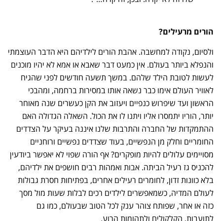
הורים מרעילים?
ולסיום, נקודה למחשבה. אהבת הורים לילדיהם היא הדבר העוצמתי
והנפלא ביותר בעולם. אין כמעט דבר שאבא או אמא לא יהיו מוכנים
לעשות לטובת הילד שלהם. במשך תשעה חודשים לפני שהגיח
לאוויר העולם אימו כבר נשאה אותו במסירות ברחמה, ומהבכי
הראשון ועד שיפרוש כנפיים ויעזוב את הקן כעשרים שנה מאוחר
יותר, הוריו יתמסרו אליו ויתנו לו את הכול. השאלה הגדולה האם
ההתמקדות של החברה והתרבות שלנו איננה בעיקר על הצדדים
החומריים וחלק מן הנפשיים, בעוד שצדדים נפשיים ורוחניים
מסויימים עלולים להיות מופקרים? אף הורה שפוי לא יאפשר ביודעין
להכניס גז רעיל הביתה. אבות ואמהות רבים חושפים את ילדיהם,
בלא כוונות זדון, לחומרים רעילים אחרים, בפתיחות חסרת גבולות
לעולם המדיה, כשמאפשרים לילדים רכים לבלות שעות מול מסך
כזה או אחר, שפותח צוהר ענק לכל הטוב שבעולם, כמו גם
לתועבות, הקלקולים ולתהומות הרוע.