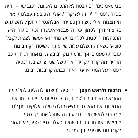
בני מאמינים' הם לבטח לא התכוונו לאמונת הכזב של – 'יהיה
בסדר', 'סמוך' ו'לי זה לא יקרה'. אולי זה נובע מעצלנות, אולי
מקמצנות ואולי משתיהן גם יחד, אבלהנטיה לחפף, להשתמש
בקיצורי דרך ולסמוך על זה שבסוף איכשהו הכול יסתדר, היא
התנהלות הרסנית. לכל דבר יש מחיר ואי אפשר לצפות לקבל
סוג א' כשאתה משלם עלות של סוג ד'. שיטת הקומבינות
עובדת לפעמים, אך גורמת נזק רב בפעמים אחרות. חז"ל כבר
הזהירו מה קורה לקדירה אחת של שני שותפים, והנטיה
לסמוך על המזל או על האחר גבתה קורבנות רבים.
תרבות ה'ראש הקטן'
– הנטיה להיצמד לנהלים, למלא את
ההוראות הכתובות ולסמן וי, מבלי לפקוח עיניים ולבחון את
הנסיבות ואת ההשלכות היא מחלה ידועה. אלוקים נתן לנו
שכל כדי להשתמש בו והעובדה שנוכל אחר כך לטעון
שמילאנו את חובתנו הרשמית ופעלנו לפי הספר, לא תעזור
לקורבנות שנפגעו מן המחדל.