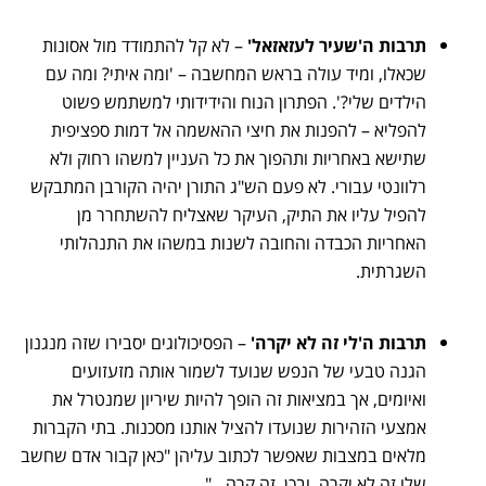
תרבות ה'שעיר לעזאזאל'
– לא קל להתמודד מול אסונות
שכאלו, ומיד עולה בראש המחשבה – 'ומה איתי? ומה עם
הילדים שלי?'. הפתרון הנוח והידידותי למשתמש פשוט
להפליא – להפנות את חיצי ההאשמה אל דמות ספציפית
שתישא באחריות ותהפוך את כל העניין למשהו רחוק ולא
רלוונטי עבורי. לא פעם הש"ג התורן יהיה הקורבן המתבקש
להפיל עליו את התיק, העיקר שאצליח להשתחרר מן
האחריות הכבדה והחובה לשנות במשהו את התנהלותי
השגרתית.
תרבות ה'לי זה לא יקרה'
– הפסיכולוגים יסבירו שזה מנגנון
הגנה טבעי של הנפש שנועד לשמור אותה מזעזועים
ואיומים, אך במציאות זה הופך להיות שיריון שמנטרל את
אמצעי הזהירות שנועדו להציל אותנו מסכנות. בתי הקברות
מלאים במצבות שאפשר לכתוב עליהן "כאן קבור אדם שחשב
שלו זה לא יקרה. ובכן, זה קרה…".