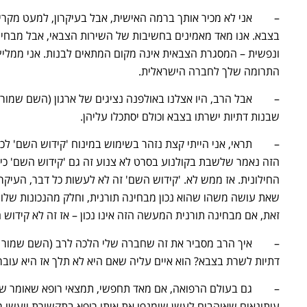
– אני לא מכיר אותך ברמה האישית, אבל בעיקרון, למעט מקרים
בצבא. אנו מאד מאמינים בחשיבות של השירות הצבאי, אבל מבחינה
ונפשית – המסגרת הצבאית אינה מקום המתאים לבנות. אני ממליץ
התרומה שלך לחברה הישראלית.
– אבל הרב, היו אצלנו באולפנה נציגים של ארגון (השם שמור ב
שבנות דתיות ישרתו בצבא וכולם יסתכלו עליהן.
– תראי, אני הייתי קצת נזהר בשימוש במינוח 'קידוש השם' לכל
הזה נאמר שלשבת בקולנוע בסרט לא צנוע זה גם 'קידוש השם' כי
החילונית. אז ממש לא. 'קידוש השם' זה לא לעשות כל דבר, העיקר
שאת עושה משהו שהוא נכון מבחינה תורנית, וחלק מהנכונות שלו 
זאת, אם מבחינה תורנית המעשה הזה אינו נכון – אז זה לא קידוש 
– איך הרב מסביר את זה שחברה שלי הלכה לרב (השם שמור במ
דתיות לשרת בצבא? הוא איים עליה שאם היא לא תלך אז היא עובר
– גם בעולם הרפואה, אם מאד תחפשי, תמצאי רופא שאומר שלעש
עיתונאים שאוהבים לעשן שימנפו את אותו רופא בתקשורת ויעשו מ