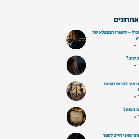
אחרונים
כול – סיפורו המופלא של
ק
 »
ב שוב?
 »
איך להרוס זוגיות
 »
ם הצום?
 »
ו שאני חייב לספר