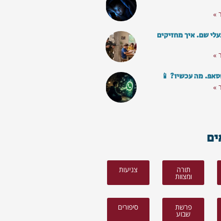
 »
עלי שם. איך מחזיקים
 »
סאפ. מה עכשיו? 📱
 »
ים
תורה
צניעות
ומצוות
פרשת
סיפורים
שבוע