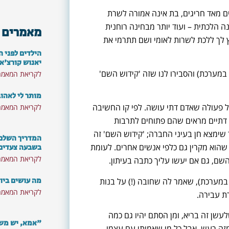
 מאד חריגים, בת אינה אמורה לשרת
 הלכתית – ועוד יותר מבחינה רוחנית
מאמרים 
 לך ללכת לשרות לאומי ושם תתרמי את
הילדים לפני ה
יאנוש קורצ'א
מערכת) והסבירו לנו שזה 'קידוש השם'
לקריאת המאמר
מותר לי לאהו
 פעולה שאדם דתי עושה. לפי קו החשיבה
לקריאת המאמר
 דתיים מראים שהם פתוחים לתרבות
 שימצא חן בעיני החברה; 'קידוש השם' זה
המדריך השלם: 
שהוא מקרין גם כלפי אנשים אחרים. לעומת
בשבעה צעדים
לקריאת המאמר
השם, גם אם יעשו עליך כתבה בעיתון.
מה עושים ביו
ערכת), שאמר לה שחובה (!) על בנות
לקריאת המאמר
ת עבירה.
ן זה בריא, ומן הסתם יהיו גם כמה
"אמא, יש משה
זה רעש. אבל כל מי שאמיתי עם עצמו