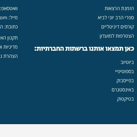
הזמנת הרצאות
וואטסאפ: 546702313
ספרי הרב יוני לביא
מייל: yonilavi10@gmail.com
קורסים דיגיטליים
כתובת: הרב יש
הצטרפות למועדון
תקנון הא
מדיניות ו
כאן תמצאו אותנו ברשתות החברתיות:
הצהרת נג
ביוטיוב
בספוטיפיי
בפייסבוק
באינסטגרם
בטיקטוק