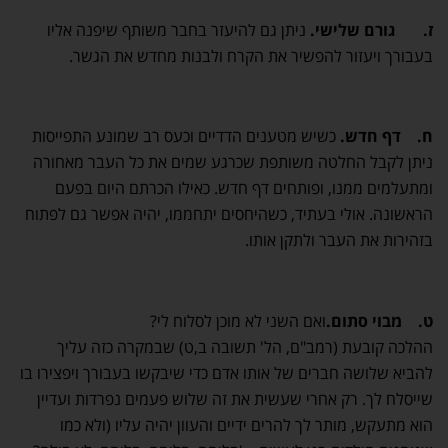
ז.
גורם שלישי.
ניתן גם להיעזר בחבר משותף שיפנה אליו
בעבורך ויעזור להפשיר את הקרח ולבנות מחדש את הגשר.
ח.
דף חדש.
כשיש מטענים הדדיים וכעס רב שמונע התפייסות
ניתן לקבל החלטה משותפת שכרגע שמים את כל העבר מאחורה
ומתעלמים ממנו, ופותחים דף חדש. כאילו הכרתם היום בפעם
הראשונה. אולי בעתיד, כשהיחסים יתחממו, יהיה אפשר גם לפתוח
בזהירות את העבר ולתקן אותו.
ט.
מבוי סתום.
ואם השני לא מוכן לסלוח לי?
ההלכה קובעת (רמב"ם, הל' תשובה ב,ט) שבמקרה כזה עליך
להביא שלושה חברים של אותו אדם כדי שיבקשו בעבורך ויפצירו בו
שייסלח לך. רק אחרי שעשית את זה שלוש פעמים נפרדות ועדיין
הוא מתעקש, מותר לך להרים ידיים והעוון יהיה עליו (ולא כמו