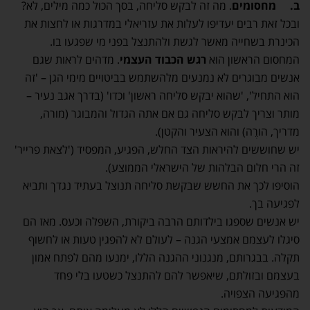
ב.
מחסומים
. מה זה לבקש סליחה, בסך הכול כמה מילים, לא?
ובכל זאת רבים יעדיפו לעלות את עזריאלי במדרגות או לחצות את
הכינרת בשחייה מאשר לגשת ולהתנצל בפני מי שפגעו בו.
המחסום הראשון הוא
רגש הכבוד העצמי
. מדהים לראות שגם
אנשים מבוגרים לא נמנעים מלהשתמש בביטויים מימי הגן – 'זה
הוא התחיל', 'שהוא יבקש סליחה ראשון' וכדו' (בדרך אגב נעיר –
מותר וצריך לבקש סליחה גם אם אתה הגדול והמבוגר (מורה,
מדריך, הורֶה) והוא הצעיר והקטן).
יש שחוששים להיראות הצד החלש, הפגיע, המפסיד ('לצאת פרייר'
זה הרי חלום הבלהות של הישראלי הממוצע).
הוסיפו לכך את החשש שבקשת סליחה תנוצל בעתיד נגדך ותביא
לפגיעה בך.
יש אנשים שספגו בילדותם הרבה ביקורת, השפלה וכעס. מאז הם
סיגלו לעצמם אמצעי הגנה – לעולם לא להפגין טעות או לחשוף
תקלה. בבגרותם, מנגנוני ההגנה הללו, ימנעו מהם לפתח אמון
בעצמם ובזולתם, שיאפשר להם להתנצל כשטעו בלי פחד
מהפגיעה הצפויה.