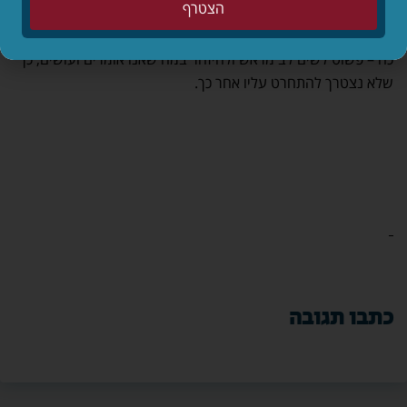
הצטרף
יד.
וכמובן הטוב ביותר כדי לא להזדקק בכלל לכל מה שאמרנו עד
כה – פשוט לשים לב מראש ולהיזהר במה שאנו אומרים ועושים, כך
שלא נצטרך להתחרט עליו אחר כך.
כתבו תגובה