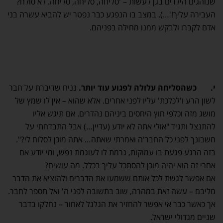
שנוהגים הילדים בגן לעשות – 'סליחה, סליחה, סליחה. לא סולח?
העבירה עליך!'…). במצב בו הנפגע כבר נפטר יש להביא עשרה בני
אדם לקברו ולבקש ממנו מחילה בפניהם.
י.
כשהסליחה עלולה לפגוע עוד יותר.
נניח שדיברת על חבר
לשון הרע ו'לכלכת' עליו לפני אחרים. אלא שהוא – אין לו שמץ של
מושג מזה וכלפי חוץ היחסים ביניהם נהדרים. אם תיגש אליו
להתנצל ותגיד "אולי אתה לא יודע (עדיין…) אבל התבדחתי על
חשבונך לפני כל החבר'ה ואמרתי שאתה… אתה מוכן לסלוח לי?".
בזה הרגע פגעת בו עמוקות, גרמת לו לעוגמת נפש, ומי יודע אם
אחרי זה הוא יהיה מוכן להסתכל עליך בכלל. מה עושים?
אם אפשר לגשת לכל אותם ששמעו את הדברים ולהוציא את הדבר
מליבם – עשה זאת במהרה, שוב בתשובה לפני ה' ואל תספר לחבר.
אך כאשר כבר אי אפשר להחזיר את הגלגל לאחור – נחלקו בדבר
שניים מגדולי ישראל.