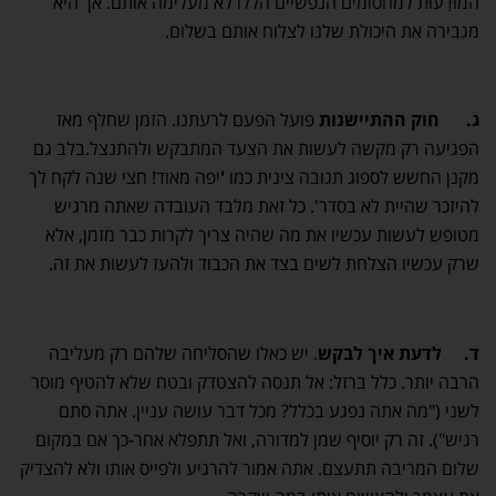
המוּדַעוּת למחסומים הנפשיים הללו לא מעלימה אותם. אך היא
מגבירה את היכולת שלנו לצלוח אותם בשלום.
ג.
חוק ההתיישנות
פועל הפעם לרעתנו. הזמן שחלף מאז
הפגיעה רק מקשה לעשות את הצעד המתבקש ולהתנצל.בלב גם
מקנן החשש לספוג תגובה צינית כמו
'
יפה מאוד! חצי שנה לקח לך
להיזכר שהיית לא בסדר'. כל זאת מלבד העובדה שאתה מרגיש
מטופש לעשות עכשיו את מה שהיה צריך לקרות כבר מזמן, אלא
שרק עכשיו הצלחת לשים בצד את הכבוד ולהעז לעשות את זה.
ד.
לדעת איך לבקש
. יש כאלו שהסליחה שלהם רק מעליבה
הרבה יותר. כלל ברזל: אל תנסה להצטדק ובטח שלא להטיף מוסר
לשני ("מה אתה נפגע בכלל? מכל דבר עושה עניין. אתה סתם
רגיש"). זה רק יוסיף שמן למדורה, ואל תתפלא אחר-כך אם במקום
שלום המריבה תתעצם. אתה אמור להרגיע ולפייס אותו ולא להצדיק