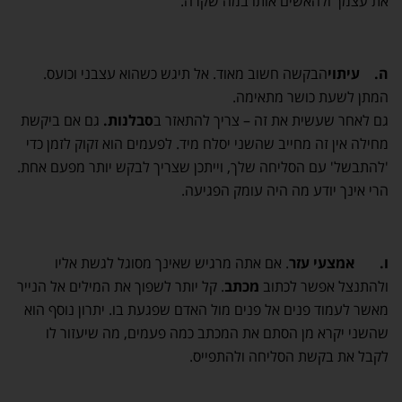
את עצמך ולהאשים אותו במה שקרה.
ה.
עיתוי
הבקשה חשוב מאוד. אל תיגש כשהוא עצבני וכועס.
המתן לשעת כושר מתאימה.
גם לאחר שעשית את זה – צריך להתאזר ב
סבלנות.
גם אם ביקשת
מחילה אין זה מחייב שהשני יסלח מיד. לפעמים הוא זקוק לזמן כדי
'להתבשל' עם הסליחה שלך, וייתכן שצריך לבקש יותר מפעם אחת.
הרי אינך יודע מה היה עומק הפגיעה.
ו.
אמצעי עזר
. אם אתה מרגיש שאינך מסוגל לגשת אליו
ולהתנצל אפשר לכתוב
מכתב
. קל יותר לשפוך את המילים אל הנייר
מאשר לעמוד פנים אל פנים מול האדם שפגעת בו. יתרון נוסף הוא
שהשני יקרא מן הסתם את המכתב כמה פעמים, מה שיעזור לו
לקבל את בקשת הסליחה ולהתפייס.