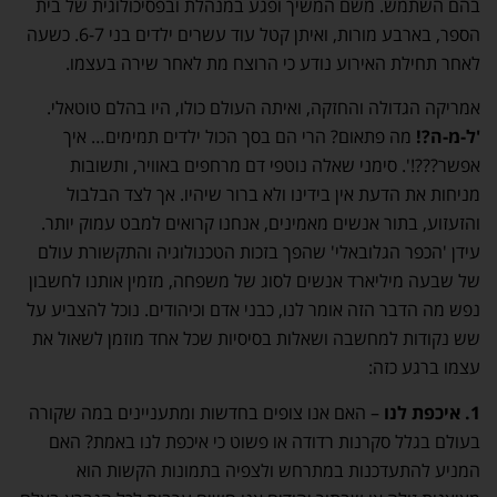
בהם השתמש. משם המשיך ופגע במנהלת ובפסיכולוגית של בית
הספר, בארבע מורות, ואיתן קטל עוד עשרים ילדים בני 6-7. כשעה
לאחר תחילת האירוע נודע כי הרוצח מת לאחר שירה בעצמו.
אמריקה הגדולה והחזקה, ואיתה העולם כולו, היו בהלם טוטאלי.
'ל-מ-ה?!
מה פתאום? הרי הם בסך הכול ילדים תמימים… איך
אפשר???!'. סימני שאלה נוטפי דם מרחפים באוויר, ותשובות
מניחות את הדעת אין בידינו ולא ברור שיהיו. אך לצד הבלבול
והזעזוע, בתור אנשים מאמינים, אנחנו קרואים למבט עמוק יותר.
עידן 'הכפר הגלובאלי' שהפך בזכות הטכנולוגיה והתקשורת עולם
של שבעה מיליארד אנשים לסוג של משפחה, מזמין אותנו לחשבון
נפש מה הדבר הזה אומר לנו, כבני אדם וכיהודים. נוכל להצביע על
שש נקודות למחשבה ושאלות בסיסיות שכל אחד מוזמן לשאול את
עצמו ברגע כזה:
1. איכפת לנו
– האם אנו צופים בחדשות ומתעניינים במה שקורה
בעולם בגלל סקרנות רדודה או פשוט כי איכפת לנו באמת? האם
המניע להתעדכנות במתרחש ולצפיה בתמונות הקשות הוא