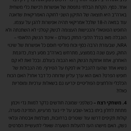
אחד. כסף. הקלות הבלתי נתפסת של אפשרות רכישת כלי משחית
בארה"ב היא תוצאה של התיקון השני לחוקה האמריקאית שדאגה
עוד במאה ה-18 שלכל אמריקאי תהיה אפשרות להגן על עצמו.
החופש הטוטאלי והנגישות העצומה לנשק קטלני לא השתנתה ולא
הוגבלה מאז בגלל הלובי החזק בעולם – איגוד הנשק הלאומי –
NRA, שבעזרת הרבה כסף וכוח פוליטי חוסם כל אפשרות של שינוי
החוק. פעם שנה בממוצע, מתרחש בארה"ב מסע רצח, כדוגמת
האחרון. אחוז אחזקת הנשק הוא הגבוה בעולם. ובכל זאת לא קם
נשיא אחד שהעז להגביל או לפקח על הטירוף. מה הגבולות של
חופש הפרט? האם הוא ערך עליון שדוחה כל דבר אחר? האם הכוח
הכלכלי והלחצים הפוליטיים יכריעו גם בשאלות ערכיות ומוסריות
כאלו?
4. משחקי רצח –
כשלפני שמונה חודשים נדקר למוות גדי ויכמן
מתחת לחלון ביתו בבאר-שבע על ידי נער מרעיש, המדינה סערה.
קולות תקיפים דרשו עוד שוטרים ברחובות, מצלמות אבטחה וגלאי
נשק. האם מישהו העז להעלות השערה שאולי לתעשיית הסרטים