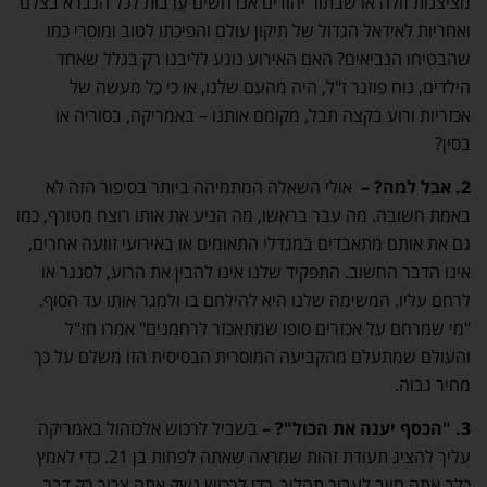
מציצנות זולה או שבתור יהודים אנו חשים עֲרֵבוּת לכל הנברא בצלם
ואחריות לאידאל הגדול של תיקון עולם והפיכתו לטוב ומוסרי כמו
שהבטיחו הנביאים? האם האירוע נוגע לליבנו רק בגלל שאחד
הילדים, נוח פוזנר ז"ל, היה מהעם שלנו, או כי כל מעשה של
אכזריות ורוע בקצה תבל, מקומם אותנו – באמריקה, בסוריה או
בסין?
2. אבל למה?
–
אולי השאלה המתמיהה ביותר בסיפור הזה לא
באמת חשובה. מה עבר בראשו, מה הניע את אותו רוצח מטורף, כמו
גם את אותם מתאבדים במגדלי התאומים או באירועי זוועה אחרים,
אינו הדבר החשוב. התפקיד שלנו אינו להבין את הרוע, לסנגר או
לרחם עליו. המשימה שלנו היא להילחם בו ולמגר אותו עד הסוף.
"מי שמרחם על אכזרים סופו שמתאכזר לרחמנים" אמרו חז"ל
והעולם שמתעלם מהקביעה המוסרית הבסיסית הזו משלם על כך
מחיר גבוה.
3. "הכסף יענה את הכול"?
–
בשביל לרכוש אלכוהול באמריקה
עליך להציג תעודת זהות שמראה שאתה לפחות בן 21. כדי לאמץ
כלב אתה חייב לעבור תהליך. כדי לרכוש נשק אתה צריך רק דבר