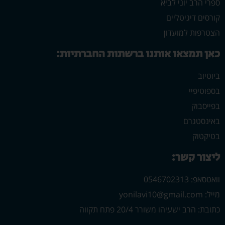
ספרי הרב יוני לביא
קורסים דיגיטליים
הצטרפות למועדון
כאן תמצאו אותנו ברשתות החברתיות:
ביוטיוב
בספוטיפיי
בפייסבוק
באינסטגרם
בטיקטוק
ליצור קשר:
וואטסאפ: 0546702313
מייל: yonilavi10@gmail.com
כתובת: הרב ישעיהו משורר 20/4 פתח תקווה