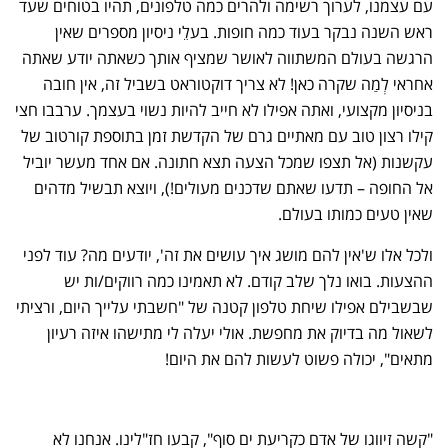
עם עצמנו, לערוך רשימה ולהרים כמה טלפונים, תהיו בטוחים שעד
ראש השנה נבקר בעוד כמה חופות. בעלֵי ניסיון מספרים שאין
הרגשה בעולם המשתווה לאושר שמציף אותך כשאתה יודע שאתה
אחראי לְמַה שקרה כאן! לא צריך דוקטוראט בשביל זה, אין חובה
בניסיון מקצועי, ואתה אפילו לא חייב להיות נשוי בעצמך. ערבבו חצי
קילו רצון טוב עם מאתיים גרם של הקדשת זמן בתוספת קורטוב של
עקשנות (אל תצפו שמכל הצעה תצא חתונה. אם אחד מעשר יוביל
אל החופה – תדעו שאתם שדכנים מעולים!), ויוצא תבשיל מדהים
שאין טעים כמותו בעולם.
ולכל אלו ש'אין להם מושג איך עושים את זה', יודעים מה? עוד לפני
ההצעות. בואו נלך שלב קודם. לא תאמינו כמה רווקים/ות יש
שבשבילם אפילו שיחת טלפון קטנה של "חשבתי עלייך היום, ורציתי
לשאול מה בדיוק את מחפשת. אולי יעלה לי מתישהו איזה רעיון
מתאים", יכולה פשוט לעשות להם את היום!
"קשה זיווגו של אדם כקריעת ים סוף", קבעו חז"לינו. אנחנו לא