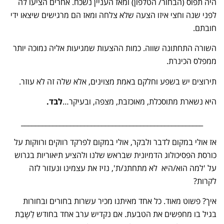
היה תפוס (הבחור/ הטלפון) ומאז העניין נשכח. אחרים הציעו לה
לפני שנה וחצי איזו הצעה שלא צלחה ומאז הם מרגישים שיצאו ידי
חובתם.
השורה התחתונה שווה. כמות ההצעות שמגיעות אליה נמוכה יותר
ממפלס הכינרת.
תירוצים יש בשפע וחלקם באמת מצוינים, אלא שלה זה לא עוזר.
היא נשארת מתוסכלת, מאוכזבת, מצפה, ובעיקר…
לבד.
____________________________________________________
אז אולי במקום לדבר ולבקר, אולי במקום לפרקד רווקים ורווקות על
כורסת הפסיכולוג הדמיונית שבראש שלנו ולהציע תיאוריות בגרוש
על 'למה הוא/היא לא מתחתנ/ת', נזיז את עצמינו ונעזור לזה
לקרות?
איך? פשוט מאוד. כל אחד מאיתנו מכיר עשרות בחורים ובחורות
בגיל בו מחפשים את הטבעת. אם נקדיש ערב אחד בחודש לַשֶבֵת