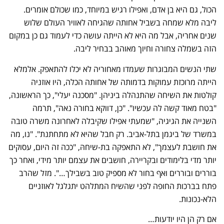
הכול, גם היא בן אדם, ואפילו רגיש במיוחד, כמו שכולם אומרים.
ליבה מלא שמחה בשביל אחותה שהגיחה לאוויר העולם שלוש
שנים אחריה, אבל מה היא לא הייתה עושה כדי לעמוד גם כן במקום
הזה בשמלה צחורה וחיוך מאוהב בבחיר ליבה.
שתי הנשים המבוגרות שעמדו מאחוריה לא יכלו להתאפק. אלמלא
הייתה מרוכזת עמוקות בדמותה של אחותה הכלה, היו אוזניה
קולטות את השיחה שהתנהלה ביניהן. "מסכנה יעלי", כך הראשונה,
"בטח מאוד קשה לה עכשיו". "כן, דווקא בחורה נאה", תרמה
השנייה את הגיגיה, "שמעתי אפילו שקיבלה לאחרונה משרה טובה
במשרד של ביגמן בתל-אביב. רק חבל שהיא לא מתחתנת". "נו, מה
את חושבת לעצמך", לא התאפקה בת-שיחהּ, "ככה זה היום, עסוקים
יותר מדי בלימודים ובקריירה, חושבים את עצמם יותר מידי, ואחר כך
בוררים ובוררים ואף בחור לא מספיק טוב בשבילך…". מזל שהרב
פתח בברכות החופה לפני שהשיח המתלהט יתגלגל לאוזניים
הלא-נכונות.
אם רק הן היו יודעות…