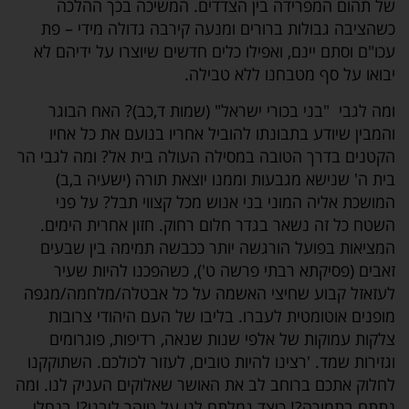
של תהום המפרידה בין הצדדים. המשיכה בכך ההלכה
כשהציבה גבולות ברורים ומנעה קירבה גדולה מידי – פת
עכו"ם וסתם יינם, ואפילו כלים חדשים שיוצרו על ידיהם לא
יבואו על סף מטבחנו ללא טבילה.
ומה לגבי "בני בכורי ישראל" (שמות ד,כב)? האח הבוגר
והמבין שיודע בתבונתו להוביל אחריו בנועם את כל אחיו
הקטנים בדרך הטובה במסילה העולה בית אל? ומה לגבי הר
בית ה' שנישא מגבעות וממנו יוצאת תורה (ישעיה ב,ב)
המושכת אליה המוני בני אנוש מכל קצווי תבל? על פני
השטח כל זה נשאר בגדר חלום רחוק. חזון אחרית הימים.
המציאות בפועל הורגשה יותר ככבשה תמימה בין שבעים
זאבים (פסיקתא רבתי פרשה ט'), כשהפכנו להיות שעיר
לעזאזל קבוע שחיצי האשמה על כל אבטלה/מלחמה/מגפה
מופנים אוטומטית לעברו. בליבו של העם היהודי צרובות
צלקות עמוקות של אלפי שנות שנאה, רדיפות, פוגרומים
וגזירות שמד. 'רצינו להיות טובים, לעזור לכולכם. השתוקקנו
לחלוק אתכם ברוחב לב את האושר שאלוקים העניק לנו. ומה
נתתם בתמורה?! כיצד גמלתם לנו על טוהר ליבנו?! בנחלי