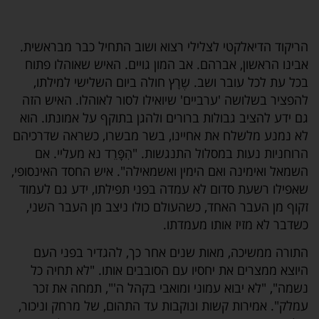
הריקוד הדיאלקטי לצלילי רצוא ושוב התחיל כבר מבראשית.
אבינו הראשון, אברהם. אב המון גויים. האיש שאוהלו פתוח
בכל עת לכל עובר ושב. שֶרָץ חולה ביום השלישי למילתו,
להפציר בשלושה 'ערביים' שיואילו לסור לאוהלו. האיש הזה
גם ידע להציב גבולות ברורים ולהגן בתוקף על אמונתו. הוא
לא נמנע מלשלח את אחיינו, בשר מבשרו, כשראה שדרכיהם
הרוחניות נעות במסלול התנגשות. "הִפָּרֵד נא מעליי. אם
השמאל ואימינה ואם הימין ואשמאילה". איש החסד האינסופי,
שאפילו רשעת סדום לא עמדה בפני תפילתו, ידע גם לעמוד
זקוף מן העבר האחד, כשהעולם כולו ניצב מן העבר השני,
כשדבר לא מזיז אותו מעמדתו.
התורה ממשיכה, מאות שנים אחר כך, להגדיר בפני העם
היוצא ממצרים את יחסיו עם הסובבים אותו. "לא תחיה כל
נשמה", "לא יבוא עמוני ומואבי בקהל ה'", תמחה את זכר
עמלק". אמירות קשות ונוקבות עד התהום, של מרחק וניכור,