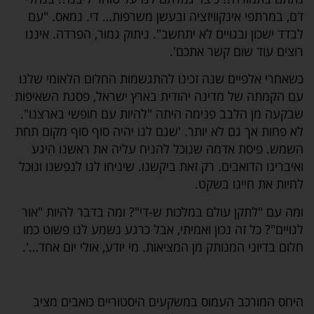
דם, במרתפי אינקוויזציה ובעשן משרפות… די. נמאס. "עם
לבדד ישכון ובגויים לא יתחשב". ניתוק גמור, הפרדה. איננו
רוצים עוד שום קשר אתכם'.
כשאחרי אלפיים שנה זכינו להתגשמות החלום הלאומי שלנו
עם הקמתה של מדינה יהודית בארץ ישראל, פסגת השאיפות
שבקעה מן הלבב פנימה היתה "להיות עם חופשי בארצנו".
לא פחות אך גם לא יותר. 'שגם לנו יהיה סוף סוף מקום תחת
השמש. פיסת אדמה שנוכל להניח עליה את ראשנו היגע
ואיברינו הדואבים. רק זאת ביקשנו. שיניחו לנו לנפשנו ונוכל
לחיות את חיינו בשקט.
ומה עם "לתקן עולם במלכות ש-די"? ומה בדבר להיות "אור
לגויים"? כל זה נכון ואמיתי, אבל כרגע נשמע לנו פשוט כמו
חלום בדיוני המנותק מן המציאות. מי יודע, אולי יום אחד…'.
היחס המורכב העמוס במשקעים היסטוריים כואבים מציב