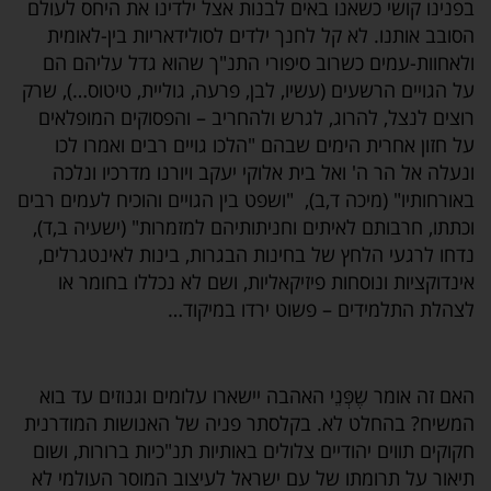
בפנינו קושי כשאנו באים לבנות אצל ילדינו את היחס לעולם
הסובב אותנו. לא קל לחנך ילדים לסולידאריות בין-לאומית
ולאחוות-עמים כשרוב סיפורי התנ"ך שהוא גדל עליהם הם
על הגויים הרשעים (עשיו, לבן, פרעה, גוליית, טיטוס…), שרק
רוצים לנצל, להרוג, לגרש ולהחריב – והפסוקים המופלאים
על חזון אחרית הימים שבהם "הלכו גויים רבים ואמרו לכו
ונעלה אל הר ה' ואל בית אלוקי יעקב ויורנו מדרכיו ונלכה
באורחותיו" (מיכה ד,ב), "ושפט בין הגויים והוכיח לעמים רבים
וכתתו, חרבותם לאיתים וחניתותיהם למזמרות" (ישעיה ב,ד),
נדחו לרגעי הלחץ של בחינות הבגרות, בינות לאינטגרלים,
אינדוקציות ונוסחות פיזיקאליות, ושם לא נכללו בחומר או
לצהלת התלמידים – פשוט ירדו במיקוד…
האם זה אומר שֶפְּנֵי האהבה יישארו עלומים וגנוזים עד בוא
המשיח? בהחלט לא. בקלסתר פניה של האנושות המודרנית
חקוקים תווים יהודיים צלולים באותיות תנ"כיות ברורות, ושום
תיאור על תרומתו של עם ישראל לעיצוב המוסר העולמי לא