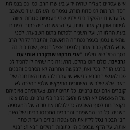
איש עסקים מצליח שהיה ידוע בעושרו הרב, כמו גם בגמילות
חסד ותרומות למוסדות תורה, נפטר מן העולם. עוד כששכב
על ערש דווי הפקיד בידי ילדיו שתי מעטפות סגורות וציווה
לפתוח אותן רק אחרי מותו. על הראשונה היה כתוב 'לפתוח
בעת ההלוויה', ועל השניה 'לפתוח בתום השבעה'. לפני
שהאיש נטמן בעפר נפתחה הראשונה, והתברר לקהל הרב
שבא לחלוק כבוד אחרון לנפטר אציל הנפש, שכתובות בה
בסך הכול שש מילים. "
אני מבקש שתקברו אותי עם
גרביים
". כולם הוכו בהלם. מה?! זה מה שהיה לו להגיד לנו
ברגע הזה? ובכל זאת, לבקשה אחרונה לא מסרבים והבנים
פנו לאנשי החברא קדישא שייעתרו לבקשתו האחרונה של
האב. אלא שלבושי השחורים התעקשו שלפי ההלכה לא
קוברים אדם עם גרביים. כל תחינותיהם, צעקותיהם ואיומיהם
של הצאצאים לא הועילו והאב נקבר בלי גרביים. כולם ציפו
בקוצר רוח לסוף השבעה כדי לגלות את סודה של המעטפה
השניה. כל בני המשפחה והחברים התכנסו בביתו של האב.
הבן הבכור נטל לידיו את המעטפה ובידים רועדות פתח
אותה. על הדף שבפנים היו כתובות המילים הבאות: "בניי