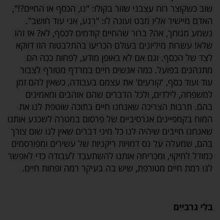
שוב כשקוצר רוח עצבני שזור בקולו: "נו, הכסף או החיים?!",
האדם מיישיר אליו מבט ועונה לו: "רגע, אני עוד חושב".
נשמע מגוחך, אה? ברור שהחיים קודמים לכסף, לא? אז זהו
שלא! עשרות מיליונים בעולם הכריעו בהתלבטות הזו דווקא
לצד של הכסף. וגם אם לא באופן מודע, לפחות ככה הם
מתנהגים בפועל. כמה אנשים חיים במרדף מטורף לצבור
עוד ועוד כסף, 'קורעים' את עצמם בעבודה, כשאין להם זמן
למשפחה, לילדים, ולכל הדברים שהם אוהבים ומאמינים
בהם. תרבות הצריכה שאנחנו חיים בתוכה שוטפת לנו את
המוח בקמפיינים אגרסיביים של פרסום במטרה לשכנע אותנו
שאנחנו חייבים שיהיה לנו כל מיני דברים שאין לנו שום צורך
בהם, שמעלה על נס דמויות ריקניות של עשירים ומפורסמים
כמודל לחיקוי, ומכריחה אותנו להשתעבד לעבודה כדי לאפשר
לנו רמת חיים מטורפת, שיש בה בעיקר רמה ופחות חיים.
בלי גרביים