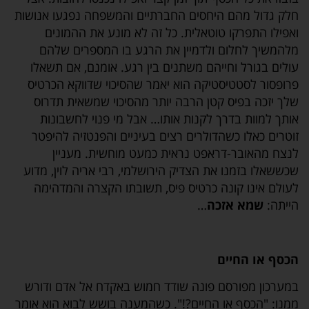
חלק גדול מהם היחסים החברתיים והמשפחה נפגעו אנושות
ואפילו התפרקו טוטאלית. כל זה לא מונע את ההמונים
מלהמשיך לחלום ולדמיין את הרגע בו המספרים שלהם
עולים בגורל וחייהם משתנים בין רגע. אומנם, אם תשאלו
פרופסור לסטטיסטיקה הוא יאמר שהסיכוי שדווקא הכרטיס
שלך יזכה בפיס קטן הרבה יותר מהסיכוי שמשאית תדרוס
אותך למוות בדרך לקנות אותו… אבל מי פנוי לחשבונות
זוטרים כאלו כשהדולרים רצים בעיניים והפנטזיה להיפטר
לנצח מהאובר-דראפט נראית כמעט מוחשית. מעניין
שכששאלו בזמנו את הצדיק הירושלמי, רבי אריה לוין, מדוע
לעולם אינו קונה כרטיס פיס, תשובתו הקצרה והמדהימה
הייתה:
שמא אזכה
…
הכסף או החיים
במערכון מפורסם פונה שודד חמוש באקדח אל אדם ודורש
ממנו: "הכסף או החיים?!". כשהמענה בושש לבוא הוא אומר