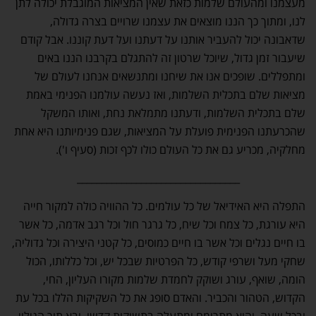
מעצמנו ומהעולם שלמות כזאת שאין המציאות המוגבלת יכולה לתן
לנו, ומתוך כך הננו מוצאים את עצמנו שרויים בצרה גדולה,
שדאבונה יכול להעביר אותנו על דעתנו ועל דעת קוננו. אבל קודם
שיעבור זמן גדול, שיוכל שרטון זה להתגלם בקרבנו הננו באים
ומתפללים. שופכים אנו את שיחנו ומתנשאים אנחנו לעולם של
מציאות שלם בתכלית השלמות, ואז נעשה עולמנו הפנימי באמת
שלם בתכלית השלמות, ודעתנו מתמלאת נחת, ואותו המשקל
שהכרעתנו הפנימית פועלת על המציאות, שגם פנימיותנו היא אחת
מחלקיה, מכריע גם את כל העולם כולו לכף זכות (סעיף ו').
_________________________________
התפלה היא האידיאל של כל עולמים. כל ההוויה כולה למקור חייה
היא עורגת, כל צמח וכל שיח, כל גרגר חול וכל רגב אדמה, כל אשר
בו חיים נגלים וכל אשר בו חיים כמוסים, כל קטני היצירה וכל גדוליה,
שחקי מעל ושרפי קודש, כל הפרטיות שבכל יש, וכל כללותו, הכול
הומה, שואף, עורג ושוקק לחמדת שלמות מקורו העליון, החי,
הקדוש, הטהור והכביר. והאדם סופג את כל השקיקות הללו בכל עת