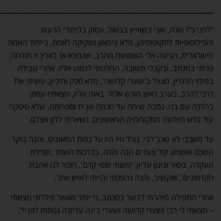
______________________________________________________________
"לפני כ"ז שנה, ואני בשווייץ בבאזל, עסוק בלימודי הדעות
והפילוסופיות לתקופותיהן, מלא צימאון ושקיקה לאמת, בייחוד האמת
הישראלית, הגיעה אלי השמועה מהרב, שנמצא אז בארץ זו מזרחה.
פניתי במכתב, ובקבלי תשובה, החלטתי לנסוע אליו. אחרי טבילה
במימי הרהיין, מצויד ב'שערי קדושה', מלא ספק וחיכיון, עשיתי את
דרכי להרב. בערב ראש חודש אלול באתי אליו, מצאתיו עסוק
בהלכה עם בנו. נסבה שיחה על חכמה יוונית וספרותה, שלא סיפקה
עוד נפש היודעה ממקורותיה הראשונים. נשארתי ללון אצלם.
על משכבי לא שכב לבי. גורל חיי היו על כפות המאזנים. והנה בוקר
השכם ואשמע קול צעדים הנה והנה, בברכות השחר, תפילת
העקדה, בשיר וניגון עליון, 'משמי שמי קדם', ו'זכור לנו אהבת
הקדמונים', ואקשיב, והנה נהפכתי והייתי לאיש אחר.
אחרי התפילה מיהרתי לבשר במכתב, כי יותר מאשר פיללתי מצאתי
– מצאתי לי רב! ושערי קדושה ושערי בינה עליונה נפתחו לפניי".