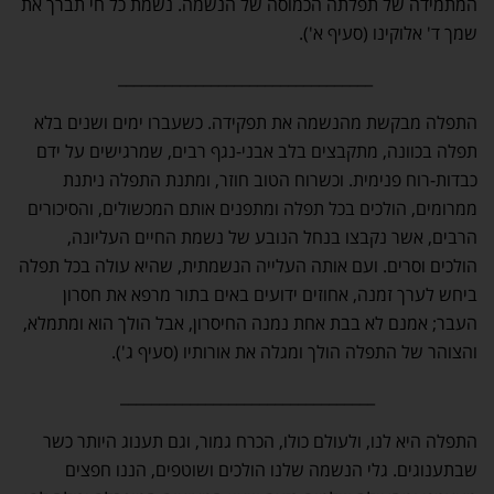
המתמידה של תפלתה הכמוסה של הנשמה. נשמת כל חי תברך את
שמך ד' אלוקינו (סעיף א').
_________________________________
התפלה מבקשת מהנשמה את תפקידה. כשעברו ימים ושנים בלא
תפלה בכוונה, מתקבצים בלב אבני-נגף רבים, שמרגישים על ידם
כבדות-רוח פנימית. וכשרוח הטוב חוזר, ומתנת התפלה ניתנת
ממרומים, הולכים בכל תפלה ומתפנים אותם המכשולים, והסיכורים
הרבים, אשר נקבצו בנחל הנובע של נשמת החיים העליונה,
הולכים וסרים. ועם אותה העלייה הנשמתית, שהיא עולה בכל תפלה
ביחש לערך זמנה, אחוזים ידועים באים בתור מרפא את חסרון
העבר; אמנם לא בבת אחת נמנה החיסרון, אבל הולך הוא ומתמלא,
והצוהר של התפלה הולך ומגלה את אורותיו (סעיף ג').
_________________________________
התפלה היא לנו, ולעולם כולו, הכרח גמור, וגם תענוג היותר כשר
שבתענוגים. גלי הנשמה שלנו הולכים ושוטפים, הננו חפצים