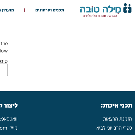
תכנים וסרטונים
מועדון 
 the
low.
סיסמ
תכני איכות:
ליצור 
הזמנת הרצאות
וואטסאפ: 546702313
ספרי הרב יוני לביא
מייל: yonilavi10@gmail.com