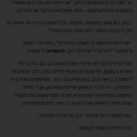
על חסרי הבית הנוספים ברחוב. "אני הייתי סוכן של ה-אנ.אס.איי"
(הסוכנות לביטחון לאומי – אחת מסוכנויות הריגול של ארה"ב).
בטח, כמו שאני מהמוסד, חשבתי. אבל משהו בדבריו של האיש לא
נתן לי לעבור הלאה. "ומה אתה רוצה ממני?"
"אני רוצה להראות לך משהו, מיי פרינד". כמה מהר הפכתי
מ"מיסטר" ל"פרינד"! "או ליתר דיוק,
להשמיע
לך משהו".
אני לא יודע למה לא ברחתי משם באותו רגע. גם במהלך חיי
כשליח בבוסטון, אף פעם לא הגעתי לרחוב הזה, רחוב שלא כדאי
להסתובב בו אף פעם, בטח שלא עם כיפה. ומטיפוסים כאלה צריך
להתרחק – זה הדבר הראשון שלימדו אותי כאן. אבל עמדתי
כמהופנט וראיתי איך הוא מוציא מצרור הסמרטוטים שלו מכשיר
שהיה דומה ל-MP4, אבל עם הרבה יותר מחוגות וכפתורים.
הוא הושיט לי זוג אוזניות. "רק קח את זה ותקשיב".
מה יכולתי לעשות? הקשבתי.