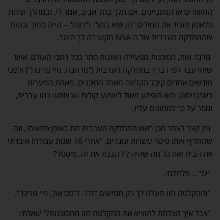
החשודים או המעניינים. אם תלך בתל אביב, אמר לי, ובמהלך שיחת
פלאפון תזכיר את המילים "הנשיא בוש", ו"רצח" – הייה סמוך ובטוח
שהמחלקה העברית של ה-NSA מקשיבה לך היטב.
מלבד זאת, הסוכנות מפעילה האזנות סתר בכל רחבי העולם. איש
שיחי עבד לפי דבריו במחלקה הערבית ("מרהבה, מיי פרינד!") ולפני
חודשים אחדים קיבל הקלטה מאחד הסוכנים, מאחת המערות
באפגניסטן. הוא הופתע מאוד לשמוע קולות שנשמעו כמו עברית,
ומסר על כך לממונים עליו.
זמן קצר לאחר מכן ראש המחלקה הערבית מת באופן פתאומי, וזה
שהחליף אותו פיטר עשרות עובדים. "אחרי 16 שנות עבודה! איבדתי
את הבית ואת כל מה שהיה לי! הבנת את זה, מיסטר?
"יס"… מלמלתי.
"וההקלטה הזו תעלה לך רק חמישים דולר. ד'טס אול, מיי פרינד".
"אבל איך הצלחת להוציא את ההקלטה הזו מהסוכנות?" שאלתי.