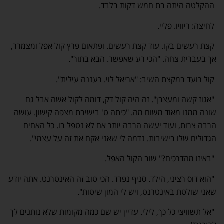
ההקלטה היתה בת חמש דקות בלבד.
לחיצה: ריוויו. פליי.
קצת רעשים בקו. עוד קצת רעשים. ופתאום פרץ קול אפל ומצמרר,
אך בעברית צחה. "הכי רע שאפשר. הבא בתור".
קול רועד במקצת השיב: "אריאל לוי. רעננה עילית".
"אגוז קשה ומעצבן". זה היה קול דק, דומה לקול אשה אבל גם
שונה ממנו מאוד משום מה. "כיתה ט' בישיבת מצפה קישון. עושה
הרבה צרות, ועוד יעשה הרבה יותר אם לא נטפל בו. כל האחים
הגדולים שלו בישיבות. נדמה לי שאני אקח את זה על עצמי".
"באיזו מהדרכים?" שוב הקול האפל.
"הוא דוס רציני, הילד. סניף נפרד. הכי טוב זה האינטרנט. אתה יודע
שאני שולטת באינטרנט, ויש לי המון שיטות".
"אל תשוויצי כל כך, לילי. עדיין יש שם כמה מקומות שלא נותנים לך