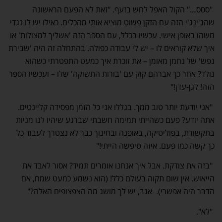
"ססס…" הקול האפל לחש בזעף. "זאת לא הפעם הראשונה
שהג'ינג'י הזה עם הזקן פשוט מוציא אותי מהכלים. כאילו יש לו נגדי
משהו באופן אישי. עכשיו בכלל, עם הספר הזה 'אשליך למצולות' או
איך שלא קוראים לו – יש לי עבודה כפולה. בהתחלה זה היה 'שבירת
נפש' של נחמן מאומן – את זוכרת איך כמעט התפטרתי כשהוא
נולד? אחר כך אברהם קוק עם 'בורות התשוקה' שלו – ועכשיו הספר
הזה! לגן-עדן!"
"אני יודעת יותר טוב ממך. בגללו אני כל הזמן מפסידה קליינטים.
אתה יודע? פעם כשהייתי תמימה חשבתי שברגע שיהיו לנו מניות
בתקשורת, בפוליטיקה, באופנה ובחינוך כבר לא נצטרך לעבוד כל
כך קשה כמו פעם. איזה טיפשה הייתי!"
"בזה את צודקת. אבל איך אנחנו אומרים תמיד? אסור לאבד את
הייאוש. אין שום תקוה בעולם כלל! (הוא נשמע כמעט שמח, אם
הדבר היה אפשרי). אגב, יש לך מושג מה הצפצופים האלה?"
"לא".