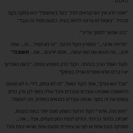
להיכנס".
"אתה יודע איך הם קוראים לזה? 'בטל בשישים'!" היא צחקה בקול
מבהיל. "באמת לא צריכה להיות בעיה. כמעט תמיד זה עובד".
"בזה אפשר לסמוך עלייך".
"סליחה אדוני…" התפרץ הקול הרועד. "זה לא תמיד… זה… אתה
יודע… מה תעשו אם הוא יעשה… אתם יודעים… אמ…
תשובה
?"
הקול האפל הגיב בנהמה. הקול הדק השמיע צווחה. "בשם האבדון!
יש דברים שלא אומרים אפילו בצחוק!"
"אבל הוא צודק", אמר הקול האפל. "זה לא צחוק, לילי. זו לא הפעם
הראשונה שאנחנו עובדים ועובדים והכל עולה בסוף לגן עדן. כולם
עושים את זה בסוף. אנחנו עובדים בתנאים נחותים, מה לעשות".
"וחוץ מזה, אדוני" הקול הרועד נשמע מעט יותר בטוח בעצמו,
"אנחנו, כלומר גבירתי, יכולים לנצח המון פעמים, אבל… אה…
מספיקה פעם אחת או חצי או עשירית מפעם אחת שהוא ינצח והכל