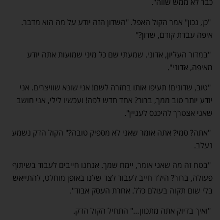
כבר לא ממש שווה".
"כן, נכון" אמר הקול האפל. "השדון הזה יודע על מה הוא מדבר.
איפה עבדת קודם, שדון?"
"במדור העליון, אדוני. שמעתי שם כל מיני שמועות אתה יודע
מאיפה, אדוני".
"טוב, שדונים! תעיפו אותו בחזרה לשם! אני שונא שוויצרים. אני
יודע יותר טוב ממך, ברור? אחד חדש לפה! ועכשיו לילי, אני חושב
שאני אצטרך להיכנס לעניין".
"אתה? סמי? אתה אומר שאני לא מספיק טובה?" הקול הדק נשמע
נעלב.
"בטח זה מה שאני אומר, יימח שמך. אנחנו חייבים לעבוד בשיתוף
פעולה, ברור? הילד חייב לעבור לצד שלנו באופן מוחלט, להתייאש
בלי שום תקוה בעולם כלל. אחרת העסק אבוד".
"ואיך בדיוק אתה מתכוון…" התחיל הקול הדק.