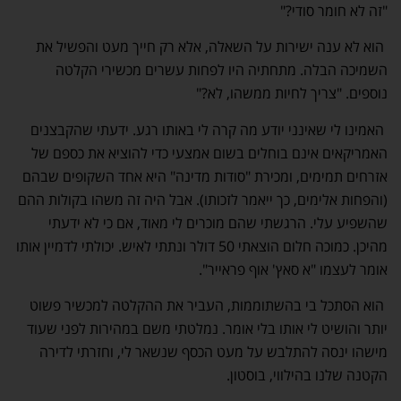
"זה לא חומר סודי?"
הוא לא ענה ישירות על השאלה, אלא רק חייך מעט והפשיל את
השמיכה הבלה. מתחתיה היו לפחות עשרים מכשירי הקלטה
נוספים. "צריך לחיות ממשהו, לא?"
האמינו לי שאינני יודע מה קרה לי באותו רגע. ידעתי שהקבצנים
האמריקאים אינם בוחלים בשום אמצעי כדי להוציא את כספם של
אזרחים תמימים, ומכירת "סודות מדינה" היא אחד השקופים שבהם
(והפחות אלימים, כך ייאמר לזכותו). אבל היה זה משהו בקולות ההם
שהשפיע עלי. הרגשתי שהם מוכרים לי מאוד, אם כי לא ידעתי
מהיכן. כמוכה חלום הוצאתי 50 דולר ונתתי לאיש. יכולתי לדמיין אותו
אומר לעצמו "א סאץ' אוף פראייר".
הוא הסתכל בי בהשתוממות, העביר את ההקלטה למכשיר פשוט
יותר והושיט לי אותו בלי אומר. נמלטתי משם במהירות לפני שעוד
מישהו ינסה להתלבש על מעט הכסף שנשאר לי, וחזרתי לדירה
הקטנה שלנו בהילווי, בוסטון.