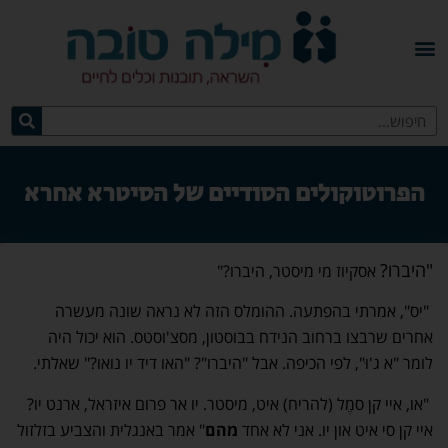
הפרוטוקולים הסודיים של הסיטרא אחרא
"היברו?
אסקיוז מי מיסטר, היברו?"
"יס", אמרתי בהפתעה. ההומלס הזה לא נראה שונה מעשרה
אחרים שרבצו ברחוב הנידח בבוסטון, מסצ'וסטס. הוא יכול היה
לומר "א ג'וּ", לפי הכיפה. אבל "היברו"? "האו דיד יו נואו?" שאלתי.
"או, איי קן סמֶל (להריח) איט, מיסטר. יו אר פרום איזראל, ארנט יו?
איי קן סי איט און יו. אני לא אחד
מהם
" אמר באנגלית והצביע בזלזול