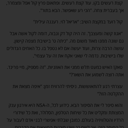
קצת רעשים בקו. עוד קצת רעשים. ופתאום פרץ קול אפל ומצמרר,
אך בעברית צחה. "הכי רע שאפשר. הבא בתור".
קול רועד במקצת השיב: "אריאל לוי. רעננה עילית"
"אגוז קשה ומעצבן". זה היה קול דק וגבוה, דומה לקול אשה אבל
גם שונה ממנו מאוד משום מה. "כיתה ט' בישיבת מצפה קישון.
עושה הרבה צרות, ועוד יעשה אם לא נטפל בו. כל האחים הגדולים
שלו בישיבות. נדמה לי שאני אקח את זה על עצמי".
טאק! האיש כמעט תלש ממני את האוזניות. "זה מספיק, מיי פרינד.
אתה רוצה לשמוע את השאר?"
עצרתי רגע להתאוששות. ניסיתי להרוויח זמן: "איפה מצאת את
ההקלטה הזו?"
והוא סיפר לי את הסיפור הבא. כידוע לכל, ה-NSA היא אירגון ענק
המצותת ומקליט את כל שיחות הטלפון, הסלולר, ואת כל שידורי
הרדיו והטלוויזיה בעולם. כמובן שבלתי אפשרי לבני אדם לעבור על
כל החומר הזה, אך לשם כך ישנן תוכנות המוצאות את הדברים