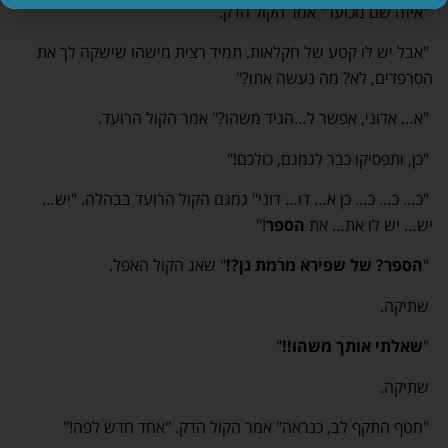
"איזה שם מכוער" אמר הקול הדק.
"אבל יש לו קטע של חקלאות. תמיד רצית מישהו שישקה לך את
הסרפדים, לא? מה נעשה אתו?"
"א… אדוני, אפשר ל…הגיד משהו?" אמר הקול הרועד.
"כן, ותפסיקו כבר לגמגם, כולכם!"
"כ… כ… כ… כן א… דו… דוני" גמגם הקול הרועד בבהלה. "יש…
יש… יש לו את… את
הספר
!"
"
הספר?
של שפירא מרמת גן?!
" שאג הקול האפל.
שתיקה.
"
שאלתי אותך משהו!!
"
שתיקה.
"חטף התקף לב, כנראה" אמר הקול הדק. "אחד חדש לפה!"