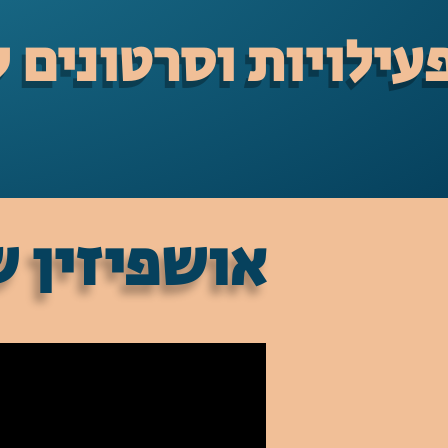
עילויות וסרטונים 
אושפיזין ש