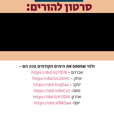
סרטון להורים:
ולמי שפספס את הימים הקודמים הנה הם –
אברהם –
https://did.li/j1fDN
יצחק –
https://did.li/LDlmC
יעקב –
https://did.li/oJ5aa
משה-
https://did.li/8xCx5
אהרון-
https://did.li/k1fDN
יוסף-
https://did.li/BK5aa