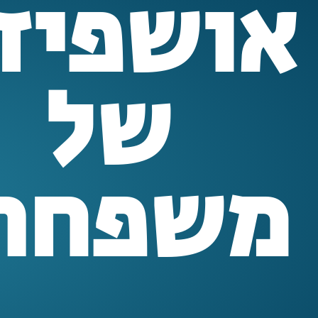
אושפיזי
של
משפחה